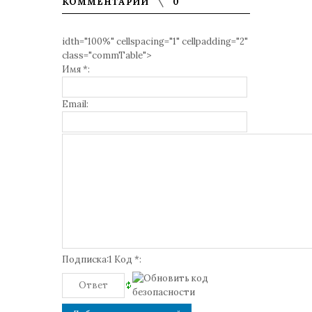
КОММЕНТАРИИ
0
idth="100%" cellspacing="1" cellpadding="2"
class="commTable">
Имя *:
Email:
Подписка:1 Код *: