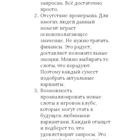
запросам. Всё достаточно
просто.
Отсутствие проигрыша. Для
многих людей данный
момент играет
основополагающее
значение. Не нужно тратить
финансы. Это радует,
доставляет положительные
эмоции. Можно выбирать те
слоты, что порадуют.
Поэтому каждый сумеет
подобрать актуальные
варианты.
Возможность
проанализировать новые
слоты в игровом клубе,
которые могут стать в
будущем любимыми
вариантами. Каждый отыщет
и подберет то, что
удовлетворит запросы. Это