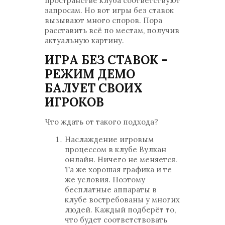
пространстве клуба соответствуют
запросам. Но вот игры без ставок
вызывают много споров. Пора
расставить всё по местам, получив
актуальную картину.
ИГРА БЕЗ СТАВОК -
РЕЖИМ ДЕМО
БАЛУЕТ СВОИХ
ИГРОКОВ
Что ждать от такого подхода?
Наслаждение игровым
процессом в клубе Вулкан
онлайн. Ничего не меняется.
Та же хорошая графика и те
же условия. Поэтому
бесплатные аппараты в
клубе востребованы у многих
людей. Каждый подберёт то,
что будет соответствовать