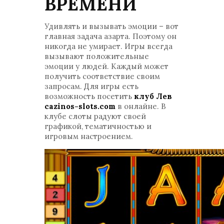
ВРЕМЕНИ
Удивлять и вызывать эмоции – вот
главная задача азарта. Поэтому он
никогда не умирает. Игры всегда
вызывают положительные
эмоции у людей. Каждый может
получить соответствие своим
запросам. Для игры есть
возможность посетить
клуб Лев
cazinos-slots.com
в онлайне. В
клубе слоты радуют своей
графикой, тематичностью и
игровым настроением.