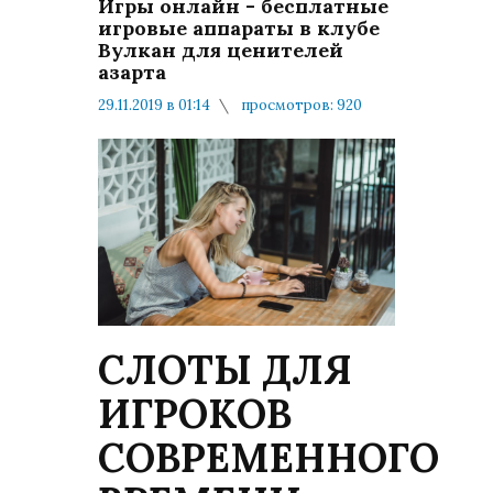
Игры онлайн - бесплатные
игровые аппараты в клубе
Вулкан для ценителей
азарта
29.11.2019 в 01:14
просмотров: 920
комментариев: 0
Мнения и публикации
СЛОТЫ ДЛЯ
ИГРОКОВ
СОВРЕМЕННОГО