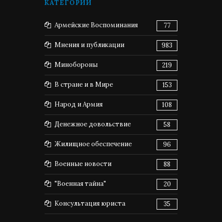
КАТЕГОРИИ
Армейские Воспоминания
77
Мнения и публикации
983
Минобороны
219
В стране и в Мире
153
Народ и Армия
108
Денежное довольствие
58
Жилищное обеспечение
96
Военные новости
88
"Военная тайна"
20
Консультация юриста
35