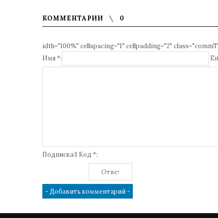
КОММЕНТАРИИ
0
idth="100%" cellspacing="1" cellpadding="2" class="commT
Имя *:
Em
Подписка:1 Код *: