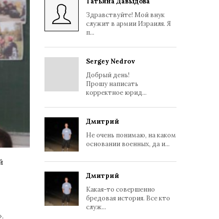
Татьяна Давыдова
Здравствуйте! Мой внук
служит в армии Израиля. Я
п...
Sergey Nedrov
Добрый день!
Прошу написать
корректное юрид...
Дмитрий
Не очень понимаю, на каком
основании военных, да и...
й
Дмитрий
Какая-то совершенно
бредовая история. Все кто
служ...
.