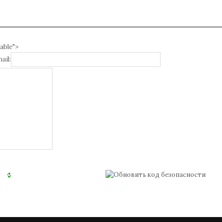
able">
ail: