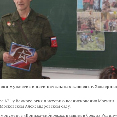
роки мужества в пяти начальных классах г. Заозерны
те № 1 у Вечного огня и историю возникновения Могилы
 Московском Александровском саду.
 монументе «Воинам-сибирякам, павшим в боях за Родину»