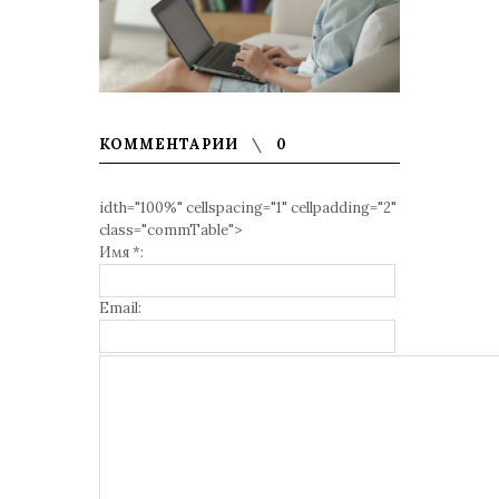
КОММЕНТАРИИ
0
idth="100%" cellspacing="1" cellpadding="2"
class="commTable">
Имя *:
Email: