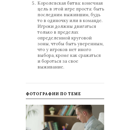
Королевская битва: конечная
цель в этой игре проста: быть
последним выжившим, будь
то в одиночку или в команде.
Игроки должны двигаться
только в пределах
определенной круговой
зоны, чтобы быть уверенным,
что у игроков нет иного
выбора, кроме как сражаться
и бороться за свое
выживание.
ФОТОГРАФИИ ПО ТЕМЕ