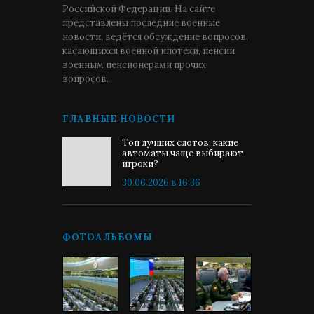
Российской Федерации. На сайте
представлены последние военные
новости, ведётся обсуждение вопросов,
касающихся военной ипотеки, пенсии
военным пенсионерами прочих
вопросов.
ГЛАВНЫЕ НОВОСТИ
Топ лучших слотов: какие
автоматы чаще выбирают
игроки?
30.06.2026 в 16:36
ФОТОАЛЬБОМЫ