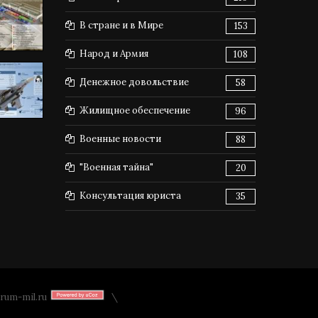
В стране и в Мире
153
Народ и Армия
108
Денежное довольствие
58
Жилищное обеспечение
96
Военные новости
88
"Военная тайна"
20
Консультация юриста
35
rum-mil.ru