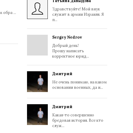
Татьяна Давыдова
Здравствуйте! Мой внук
им обра
...
служит в армии Израиля. Я
п...
Sergey Nedrov
Добрый день!
Прошу написать
корректное юрид...
Дмитрий
Не очень понимаю, на каком
основании военных, да и...
Дмитрий
Какая-то совершенно
бредовая история. Все кто
служ...