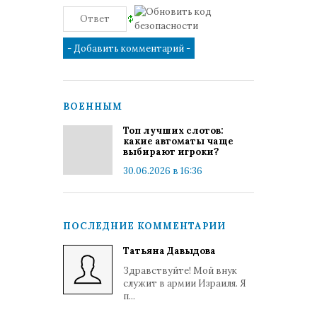
ВОЕННЫМ
Топ лучших слотов:
какие автоматы чаще
выбирают игроки?
30.06.2026 в 16:36
ПОСЛЕДНИЕ КОММЕНТАРИИ
Татьяна Давыдова
Здравствуйте! Мой внук
служит в армии Израиля. Я
п...