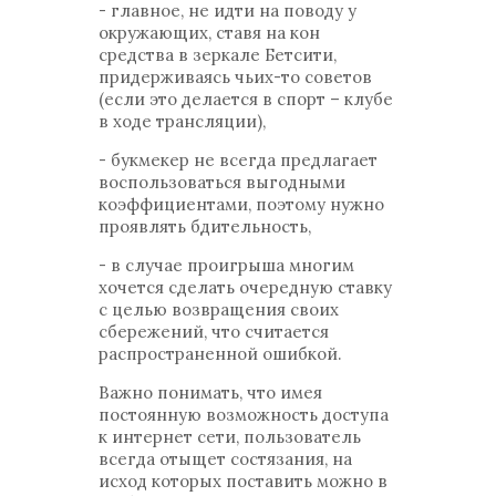
- главное, не идти на поводу у
окружающих, ставя на кон
средства в зеркале Бетсити,
придерживаясь чьих-то советов
(если это делается в спорт – клубе
в ходе трансляции),
- букмекер не всегда предлагает
воспользоваться выгодными
коэффициентами, поэтому нужно
проявлять бдительность,
- в случае проигрыша многим
хочется сделать очередную ставку
с целью возвращения своих
сбережений, что считается
распространенной ошибкой.
Важно понимать, что имея
постоянную возможность доступа
к интернет сети, пользователь
всегда отыщет состязания, на
исход которых поставить можно в