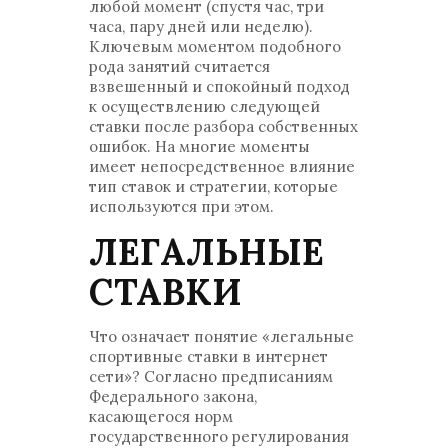
любой момент (спустя час, три
часа, пару дней или неделю).
Ключевым моментом подобного
рода занятий считается
взвешенный и спокойный подход
к осуществлению следующей
ставки после разбора собственных
ошибок. На многие моменты
имеет непосредственное влияние
тип ставок и стратегии, которые
используются при этом.
ЛЕГАЛЬНЫЕ
СТАВКИ
Что означает понятие «легальные
спортивные ставки в интернет
сети»? Согласно предписаниям
Федерального закона,
касающегося норм
государственного регулирования