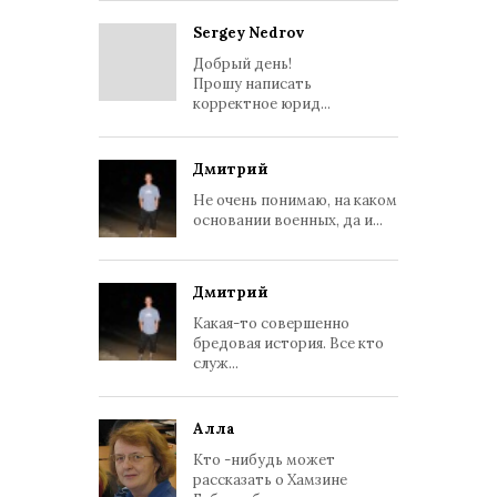
Sergey Nedrov
Добрый день!
Прошу написать
корректное юрид...
Дмитрий
Не очень понимаю, на каком
основании военных, да и...
Дмитрий
Какая-то совершенно
бредовая история. Все кто
служ...
Алла
Кто -нибудь может
рассказать о Хамзине