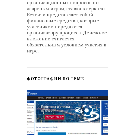
организационных вопросов по
азартным играм, ставка в зеркало
Бетсити представляет собой
финансовые средства, которые
участником передаются
организатору процесса. Денежное
вложение считается
обязательным условием участия в
игре.
ФОТОГРАФИИ ПО ТЕМЕ