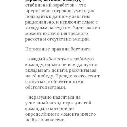
стабильный заработок – это
прерогатива игроков, умеющих
подходить к данному занятию
рационально, и исключительно с
холодным рассудком. Здесь важен
момент включения трезвого
расчета и отсутствие эмоций.
Неписаные правила беттинга:
- каждый «болеет» за любимую
команду, однако не всегда нужно
вкладывать деньги, рассчитывая
на её победу. Прежде всего, стоит
считаться с объективными
обстоятельствами.
- неразумно надеяться на
успешный исход игры для той
команды, о которой до
определённого момента ничего
не было известно,