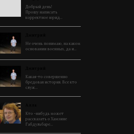
Добрый день!
Прошу написать
корректное юрид...
Дмитрий
Не очень понимаю, на каком
основании военных, да и...
Дмитрий
Какая-то совершенно
бредовая история. Все кто
служ...
Алла
Кто -нибудь может
рассказать о Хамзине
Габдульбаре...