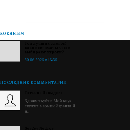
ВОЕННЫМ
Топ лучших слотов:
какие автоматы чаще
выбирают игроки?
30.06.2026 в 16:36
ПОСЛЕДНИЕ КОММЕНТАРИИ
Татьяна Давыдова
Здравствуйте! Мой внук
служит в армии Израиля. Я
п...
Sergey Nedrov