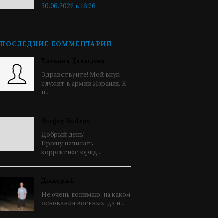
30.06.2026 в 16:36
ПОСЛЕДНИЕ КОММЕНТАРИИ
Татьяна Давыдова
Здравствуйте! Мой внук
служит в армии Израиля. Я
п...
Sergey Nedrov
Добрый день!
Прошу написать
корректное юрид...
Дмитрий
Не очень понимаю, на каком
основании военных, да и...