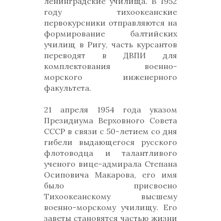
ленинградские училища. В 1952
году тихоокеанские
первокурсники отправляются на
формирование балтийских
училищ в Ригу, часть курсантов
переводят в ДВПИ для
комплектования военно-
морского инженерного
факультета.
21 апреля 1954 года указом
Президиума Верховного Совета
СССР в связи с 50-летием со дня
гибели выдающегося русского
флотоводца и талантливого
ученого вице-адмирала Степана
Осиповича Макарова, его имя
было присвоено
Тихоокеанскому высшему
военно-морскому училищу. Его
заветы становятся частью жизни