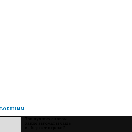
ВОЕННЫМ
Топ лучших слотов:
какие автоматы чаще
выбирают игроки?