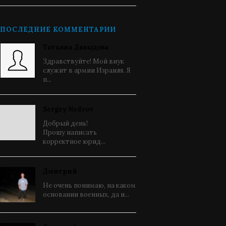
ПОСЛЕДНИЕ КОММЕНТАРИИ
Татьяна Давыдова
Здравствуйте! Мой внук
служит в армии Израиля. Я
п...
Sergey Nedrov
Добрый день!
Прошу написать
корректное юрид...
Дмитрий
Не очень понимаю, на каком
основании военных, да и...