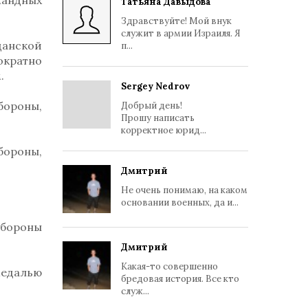
мандных
Татьяна Давыдова
Здравствуйте! Мой внук
служит в армии Израиля. Я
данской
п...
ократно
.
Sergey Nedrov
бороны,
Добрый день!
Прошу написать
корректное юрид...
бороны,
Дмитрий
Не очень понимаю, на каком
основании военных, да и...
обороны
Дмитрий
Какая-то совершенно
медалью
бредовая история. Все кто
служ...