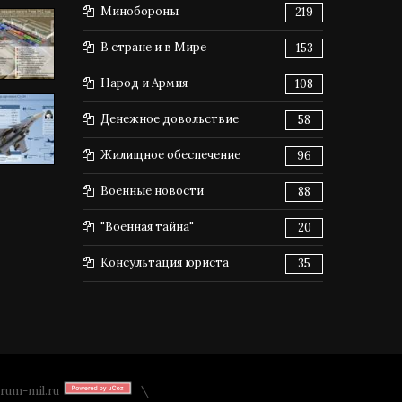
Минобороны
219
В стране и в Мире
153
Народ и Армия
108
Денежное довольствие
58
Жилищное обеспечение
96
Военные новости
88
"Военная тайна"
20
Консультация юриста
35
rum-mil.ru