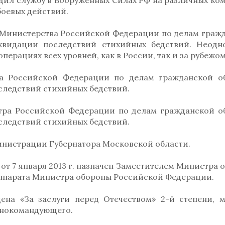
ходил службу в Вооруженных Силах РФ на различных ко
боевых действий.
ях Министерства Российской Федерации по делам граж
квидации последствий стихийных бедствий. Неодн
перациях всех уровней, как в России, так и за рубежом
а Российской Федерации по делам гражданской о
ледствий стихийных бедствий.
стра Российской Федерации по делам гражданской о
ледствий стихийных бедствий.
дминистрации Губернатора Московской области.
т 7 января 2013 г. назначен Заместителем Министра 
ппарата Министра обороны Российской Федерации.
ена «За заслуги перед Отечеством» 2-й степени, 
внокомандующего.