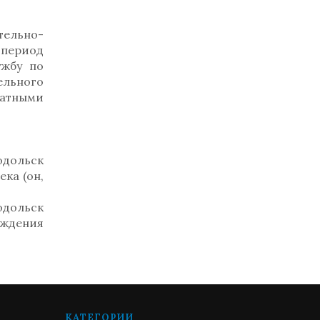
тельно-
период
ужбу по
ельного
татными
одольск
ка (он,
одольск
ождения
КАТЕГОРИИ