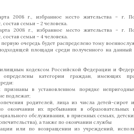
рта 2008 г., избранное место жительства – г. П
 состав семьи – 2 человека.
рта 2008 г., избранное место жительства – г. П
, состав семьи – 4 человека.
рвую очередь будет распределено тому военнослу
подходящей площади среди полученного на данный
лищным кодексом Российской Федерации и Федер
» определены категории граждан, имеющих пр
реди:
х признаны в установленном порядке непригодн
не подлежат;
попечения родителей, лица из числа детей-сирот и
по окончании их пребывания в образовательных
оциального обслуживания, в приемных семьях, детски
опечительства), а также по окончании службы
рации или по возвращении из учреждений, испо