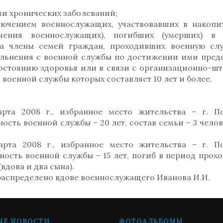
и хронических заболеваний;
лючением военнослужащих, участвовавших в накопи
чения военнослужащих), погибших (умерших) в 
за члены семей граждан, проходивших военную сл
ольнения с военной службы по достижении ими пред
состоянию здоровья или в связи с организационно-ш
оенной службы которых составляет 10 лет и более.
рта 2008 г., избранное место жительства – г. П
ть военной службы – 20 лет, состав семьи – 3 челове
рта 2008 г., избранное место жительства – г. П
ость военной службы – 15 лет, погиб в период прох
вдова и два сына).
распределено вдове военнослужащего Иванова И.И.
ЫЕ НОВОСТИ
ФОТОАЛЬБОМЫ