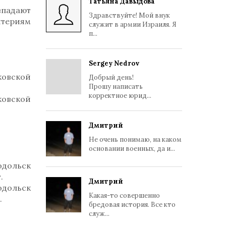
Татьяна Давыдова
впадают
Здравствуйте! Мой внук
териям
служит в армии Израиля. Я
п...
Sergey Nedrov
ковской
Добрый день!
Прошу написать
корректное юрид...
ковской
Дмитрий
Не очень понимаю, на каком
основании военных, да и...
одольск
.
Дмитрий
одольск
Какая-то совершенно
.
бредовая история. Все кто
служ...