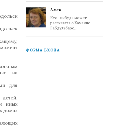
Алла
одольск
Кто -нибудь может
рассказать о Хамзине
одольск
Габдульбаре...
жащему,
 момент
ФОРМА ВХОДА
альным
аво на
ыми для
 детей,
 и иных
х домах
лняющих