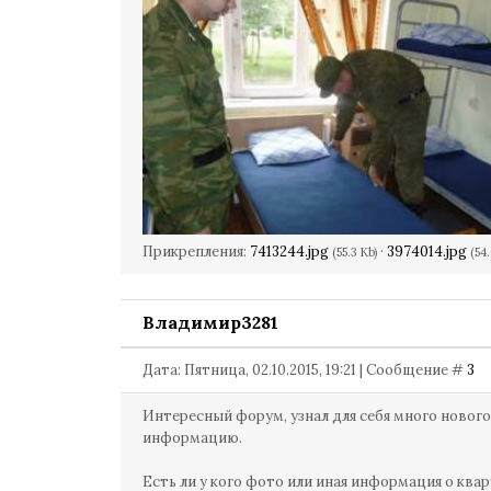
Прикрепления:
7413244.jpg
·
3974014.jpg
(55.3 Kb)
(54.
Владимир3281
Дата: Пятница, 02.10.2015, 19:21 | Сообщение #
3
Интересный форум, узнал для себя много нового
информацию.
Есть ли у кого фото или иная информация о ква