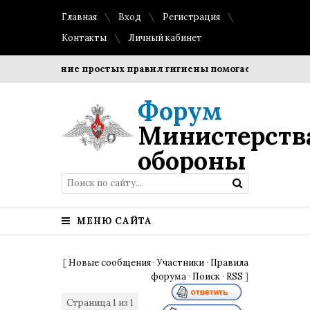
Главная
Вход
Регистрация
Контакты
Личный кабинет
блюдение простых правил гигиены помогает сохранить прозр
Форум
Министерств
обороны
МЕНЮ САЙТА
[
Новые сообщения
·
Участники
·
Правила
форума
·
Поиск
·
RSS
]
Страница
1
из
1