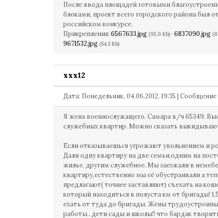
После ввода площадей готовыми благоустроен
блоками, проект всего городского района был о
российском конкурсе.
Прикрепления:
6567633.jpg
·
6837090.jpg
(95.9 Kb)
(8
9671532.jpg
(54.5 Kb)
ххх12
Дата: Понедельник, 04.06.2012, 19:35 | Сообщени
Я жена военнослужащего. Самара в/ч 65349. Вы
служебных квартир. Можно сказать выкидывают,
Если отказываешься угрожают увольнением и р
Дали одну квартиру на две семьи,одним на пос
жилье, другим служебное. Мы заезжали в неме
квартиру,естественно мы её обустраивали а теп
предлагают( точнее заставляют) съехать на кош
который находиться в полуста км от бригады! 1,5
ехать от туда до бригады. Жены трудоустроины.
работы.. дети сады и школы!! что бардак творить