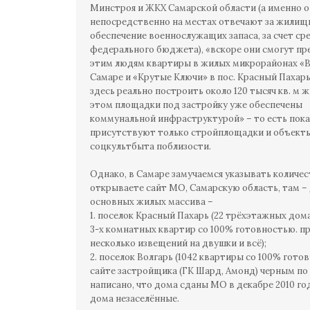
Минстроя и ЖКХ Самарской области (а именно 
непосредственно на местах отвечают за жилищ
обеспечение военнослужащих запаса, за счет ср
федерального бюджета), «вскоре они смогут п
этим людям квартиры в жилых микрорайонах «В
Самаре и «Крутые Ключи» в пос. Красный Пахарь.
здесь реально построить около 120 тысяч кв. м ж
этом площадки под застройку уже обеспечены
коммунальной инфраструктурой» – то есть пока
присутствуют только стройплощадки и объект
соцкультбыта поблизости.
Однако, в Самаре замучаемся указывать количес
открываете сайт МО, Самарскую область, там –
основных жилых массива –
1. поселок Красный Пахарь (22 трёхэтажных дома 
3-х комнатных квартир со 100% готовностью. п
несколько извещений на двушки и всё);
2. поселок Волгарь (1042 квартиры со 100% гото
сайте застройщика (ГК Шард, Амонд) черным по
написано, что дома сданы МО в декабре 2010 год
дома незаселённые.