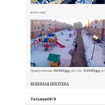
и вот ещё
Прикрепления:
1003921.jpg
·
3243419.jpg
(155.2 Kb)
(117
ВОЕННАЯ ИПОТЕКА
Татьяна0879