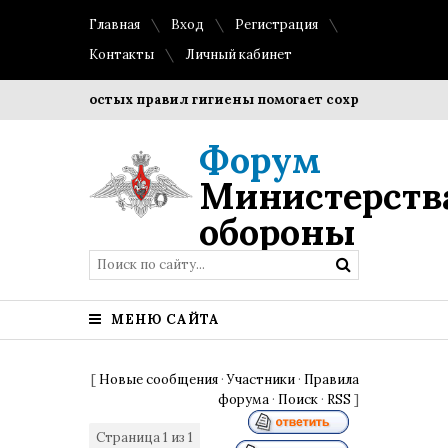
Главная
Вход
Регистрация
Контакты
Личный кабинет
ние простых правил гигиены помогает сохранить прозрачно
Форум
Министерств
обороны
МЕНЮ САЙТА
[
Новые сообщения
·
Участники
·
Правила
форума
·
Поиск
·
RSS
]
Страница
1
из
1