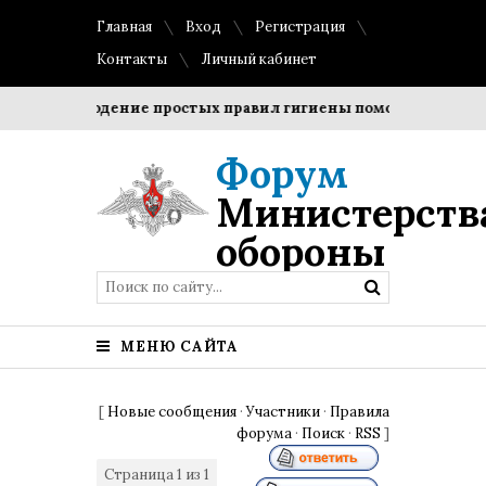
Главная
Вход
Регистрация
Контакты
Личный кабинет
Соблюдение простых правил гигиены помогает сохранить
Форум
Министерств
обороны
МЕНЮ САЙТА
[
Новые сообщения
·
Участники
·
Правила
форума
·
Поиск
·
RSS
]
Страница
1
из
1