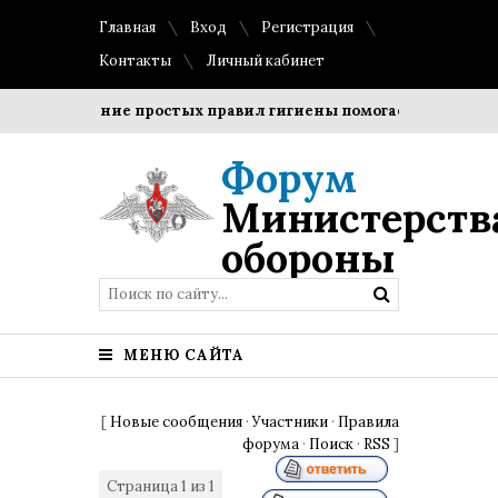
Главная
Вход
Регистрация
Контакты
Личный кабинет
Соблюдение простых правил гигиены помогает сохранить пр
Форум
Министерств
обороны
МЕНЮ САЙТА
[
Новые сообщения
·
Участники
·
Правила
форума
·
Поиск
·
RSS
]
Страница
1
из
1