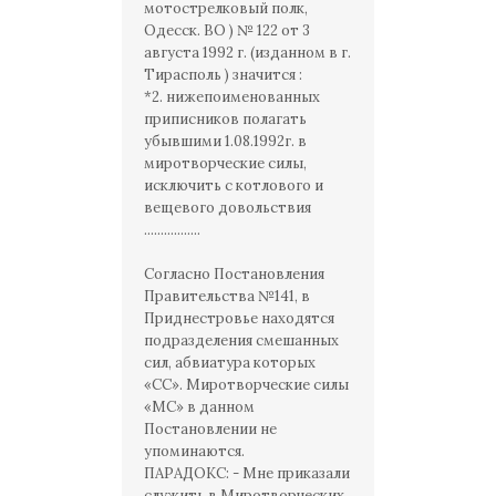
мотострелковый полк,
Одесск. ВО ) № 122 от 3
августа 1992 г. (изданном в г.
Тирасполь ) значится :
*2. нижепоименованных
приписников полагать
убывшими 1.08.1992г. в
миротворческие силы,
исключить с котлового и
вещевого довольствия
.................
Согласно Постановления
Правительства №141, в
Приднестровье находятся
подразделения смешанных
сил, абвиатура которых
«СС». Миротворческие силы
«МС» в данном
Постановлении не
упоминаются.
ПАРАДОКС: - Мне приказали
служить в Миротворческих