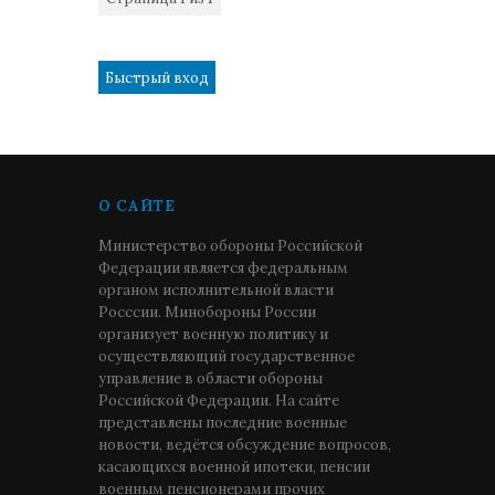
1
О САЙТЕ
Министерство обороны Российской
Федерации является федеральным
органом исполнительной власти
Росссии. Минобороны России
организует военную политику и
осуществляющий государственное
управление в области обороны
Российской Федерации. На сайте
представлены последние военные
новости, ведётся обсуждение вопросов,
касающихся военной ипотеки, пенсии
военным пенсионерами прочих