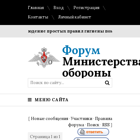
Главная
Вход
Регистрация
Контакты
Личный кабинет
и?
Соблюдение простых правил гигиены помогает сохрани
Форум
Министерств
обороны
МЕНЮ САЙТА
[
Новые сообщения
·
Участники
·
Правила
форума
·
Поиск
·
RSS
]
Страница
1
из
1