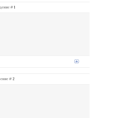
общение #
1
бщение #
2