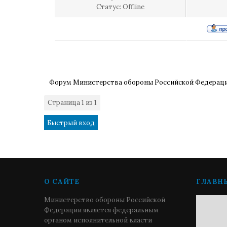
Статус:
Offline
Форум Министерства обороны Российской Федерац
Страница
1
из
1
1
О САЙТЕ
ГЛАВН
Министерство обороны Российской
Федерации является федеральным
органом исполнительной власти