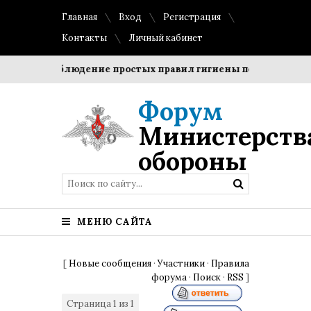
Главная
Вход
Регистрация
Контакты
Личный кабинет
оки?
Соблюдение простых правил гигиены помогает сохра
Форум
Министерств
обороны
МЕНЮ САЙТА
[
Новые сообщения
·
Участники
·
Правила
форума
·
Поиск
·
RSS
]
Страница
1
из
1