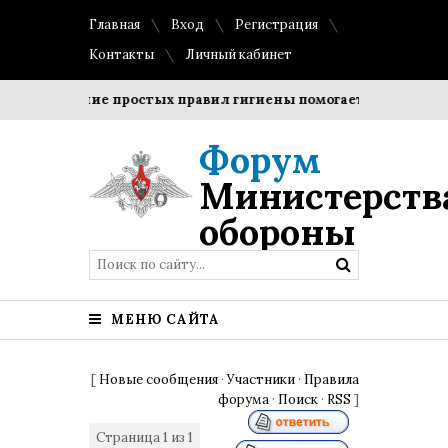
Главная
Вход
Регистрация
Контакты
Личный кабинет
Соблюдение простых правил гигиены помогает сохранить п
Форум
Министерств
обороны
МЕНЮ САЙТА
[
Новые сообщения
·
Участники
·
Правила
форума
·
Поиск
·
RSS
]
Страница
1
из
1