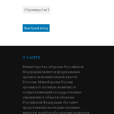
Страница
1
из
1
1
О САЙТЕ
Министерство обороны Российской
Федерации является федеральным
органом исполнительной власти
Росссии. Минобороны России
организует военную политику и
осуществляющий государственное
управление в области обороны
Российской Федерации. На сайте
представлены последние военные
новости, ведётся обсуждение вопросов,