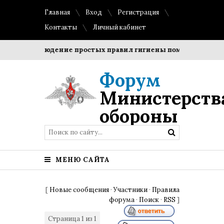
Главная
Вход
Регистрация
Контакты
Личный кабинет
и?
Соблюдение простых правил гигиены помогает сохрани
Форум
Министерств
обороны
МЕНЮ САЙТА
[
Новые сообщения
·
Участники
·
Правила
форума
·
Поиск
·
RSS
]
Страница
1
из
1