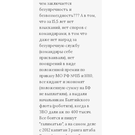
чем заключается
безупречность и
безвозмездность??? А в том,
что за 15,5 лет нет
взысканий, нет споров с
командирами, в том что
даже нет наград за
безупречную службу
(командиры себе
присваивали), нет
поощрений в виде
положенной премии по
приказу МО РФ №115 и 1010,
все кидают и экономят
(положенную сумму на БФ
не выплатили), а выдали
начальникам Балтийского
флота (роботяги), когда в
ЗВО дали аж по 400 тысяч.
Все боятся и пишут
"галиматью", а на самом деле
с 2012 капитан 3 ранга штаба