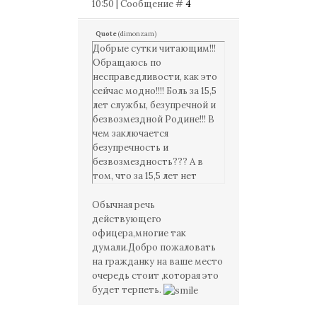
10:50 | Сообщение #
4
Quote
(
dimonzam
)
Добрые сутки читающим!!!
Обращаюсь по
несправедливости, как это
сейчас модно!!!! Боль за 15,5
лет службы, безупречной и
безвозмездной Родине!!! В
чем заключается
безупречность и
безвозмездность??? А в
том, что за 15,5 лет нет
взысканий, нет споров с
командирами, в том что
Обычная речь
даже нет наград за
действующего
безупречную службу
офицера,многие так
(командиры себе
думали.Добро пожаловать
присваивали), нет
на гражданку на ваше место
поощрений в виде
очередь стоит ,которая это
положенной премии по
будет терпеть.
приказу МО РФ №115 и 1010,