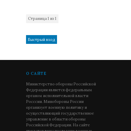
все кидают и экономят
(положенную сумму на БФ
не выплатили), а выдали
начальникам Балтийского
Страница
1
из
1
флота (роботяги), когда в
1
ЗВО дали аж по 400 тысяч.
Все боятся и пишут
"галиматью", а на самом
деле с 2012 капитан 3 ранга
штаба Балтийского флота
будет получать как
лейтенант!!! Почему пишу
так открыто??? Да потому,
О САЙТЕ
что знаю , что органы
читают только ОДН и
Министерство обороны Российской
доносят опять же
Федерации является федеральным
галиматью!!!!! Лишили
органом исполнительной власти
Балтику проездных, а за
Росссии. Минобороны России
что???? Как мне теперь
организует военную политику и
попасть домой с семьей к
осуществляющий государственное
родителям и помочь им в
управление в области обороны
хозяйстве??? Почему на ДВ
Российской Федерации. На сайте
можно пользоваться
представлены последние военные