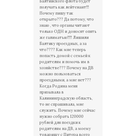
Балтийского флота будет
получать как лейтенант!!!
Почему пишу так
открыто??? Да потому, что
знаю , что органы читают
только ОДН и доносят опять
же галиматью!!!!! Лишили
Балтику проездных, а за
что???? Как мне теперь
попасть домой с семьей к
родителям и помочь им в
хозяйстве??? Почему на ДВ
можно пользоваться
проездными, а мне нет???
Когда Родина меня
призывала в
Калининградскую область,
то не спрашивала, мне
служить. Почему мне сейчас
нужно собрать 120000
рублей для поездки к
родителям на ДВ, а моему
товарищу с Питера всего