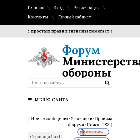
Главная
Вход
Регистрация
Контакты
Личный кабинет
блюдение простых правил гигиены помогает сохранить проз
Форум
Министерств
обороны
МЕНЮ САЙТА
[
Новые сообщения
·
Участники
·
Правила
форума
·
Поиск
·
RSS
]
Страница
1
из
1