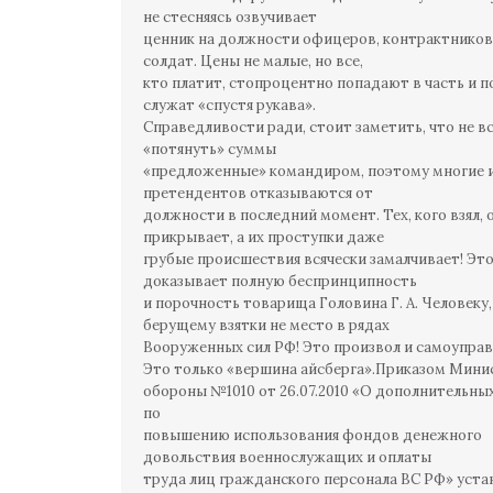
не стесняясь озвучивает
ценник на должности офицеров, контрактников
солдат. Цены не малые, но все,
кто платит, стопроцентно попадают в часть и 
служат «спустя рукава».
Справедливости ради, стоит заметить, что не в
«потянуть» суммы
«предложенные» командиром, поэтому многие 
претендентов отказываются от
должности в последний момент. Тех, кого взял, 
прикрывает, а их проступки даже
грубые происшествия всячески замалчивает! Эт
доказывает полную беспринципность
и порочность товарища Головина Г. А. Человеку,
берущему взятки не место в рядах
Вооруженных сил РФ! Это произвол и самоуправ
Это только «вершина айсберга».Приказом Мини
обороны №1010 от 26.07.2010 «О дополнительны
по
повышению использования фондов денежного
довольствия военнослужащих и оплаты
труда лиц гражданского персонала ВС РФ» уста