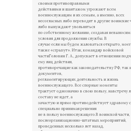
своими противоправными
действиями и шантажом угрожают всем
военнослужащим и их семьям, а именно, всех
несогласных либо переводят в другие воинские 
либо вынуждают увольняться
по собственному желанию, создавая невыноси
условия для продолжения службы. В
случае если мы будем жаловаться открыто, мое
также «сгрызут». Итак, командир войсковой
частиГоловин Г. А., допускает в отношении под
ему лиц действия,
противоречащие как законодательству РФ, так 
документов,
регламентирующих деятельность и жизнь
военнослужащего. Все спорные моменты
трактует однозначно в свою пользу, навстречу 
составу не идет, а
зачастую и прямо противодействует здравому 
специально принимая решения
не в пользу военнослужащего.В воинской части,
послеорганизационно-штатных мероприятий,
проведенных несколько лет назад,