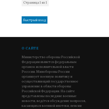
Страница
1
из
1
1
О САЙТЕ
Министерство обороны Российской
Федерации является федеральным
органом исполнительной власти
Росссии. Минобороны России
организует военную политику и
осуществляющий государственное
управление в области обороны
Российской Федерации. На сайте
представлены последние военные
новости, ведётся обсуждение вопросов,
касающихся военной ипотеки, пенсии