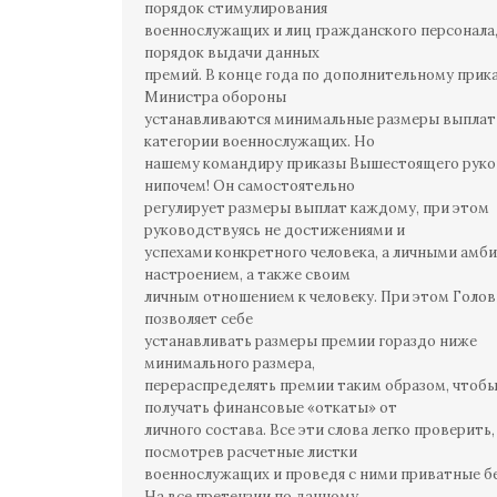
порядок стимулирования
военнослужащих и лиц гражданского персонала,
порядок выдачи данных
премий. В конце года по дополнительному прик
Министра обороны
устанавливаются минимальные размеры выплат
категории военнослужащих. Но
нашему командиру приказы Вышестоящего рук
нипочем! Он самостоятельно
регулирует размеры выплат каждому, при этом
руководствуясь не достижениями и
успехами конкретного человека, а личными амб
настроением, а также своим
личным отношением к человеку. При этом Голови
позволяет себе
устанавливать размеры премии гораздо ниже
минимального размера,
перераспределять премии таким образом, чтоб
получать финансовые «откаты» от
личного состава. Все эти слова легко проверить,
посмотрев расчетные листки
военнослужащих и проведя с ними приватные б
На все претензии по данному