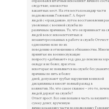
образовался штатный некомплект личного состав
следствие, множество
вакантных мест. На эти места командир части
подполковник Головин Г. А. берет
людей с «гражданки», путем восстановления ра
уволенных с военной службы по
различным причинам. То, что он принимает на с
людей вовсе некомпетентных и
незаинтересованных в работе и службе Отечест
однозначно ясно по их
поведению и отношению к обязанностям. Многи
принятые им военнослужащие
попросту «добивают» год-два до пенсии на хо
окладе и не более, при этом
некоторые не появляются на службе без уважит
причины по пять и более
дней, допускают грубые нарушения воинской
дисциплины и вносят полный разлад в
коллектив. Но, что самое главное – это то, поче
людей держат на службе?
Ответ прост. Все они попали в часть за внушит
сумму денег, врученную
лично командиру части подполковнику Головину 