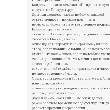
вопросу – он нагло отвечает: «Не нравится, пуст
жалуются в Прокуратуру».
Другими словами, человек не боится никакой
ответственности, по каким причинам я
не знаю, но боюсь, что в ответственном подраз
Прокуратуры у него «всё
схвачено». И самое страшное, что данные бесчи
творятся в Москве, в части,
относящейся напрямую к Генеральному штабу! 
этого, подполковник ГоловинГ. А., пользуясь св
служебным положением, ведет подсобное хозяй
территории воинской части в личных целях, испо
качестве рабочей силы
солдат срочной службы, контрактников и матер
имущество воинской части.
Он разводит кроликов и Бог весть, что еще. А на
приходя на службу в
армию к такому «командиру», попадают в факт
рабство, работая на него и
днем и ночью!В части 80705 не соблюдается
режимрабочего времени, не ведутся журналы уч
рабочего времени и переработки,