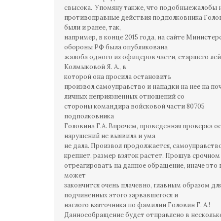
свысока. Упомяну также, что подобныежалобы 
противоправные действия подполковника Голови
были и ранее, так,
например, в конце 2015 года, на сайте Министер
обороны РФ была опубликована
жалоба одного из офицеров части, старшего ле
Колмыковой Я. А., в
которой она просила остановить
произвол,самоуправство и нападки на нее на по
личных неприязненных отношений со
стороны командира войсковой части 80705
подполковника
Головина Г.А. Впрочем, проведенная проверка о
нарушений не выявила и ума
не дала. Произвол продолжается, самоуправств
крепнет, размер взяток растет. Прошув срочном
отреагировать на данное обращение, иначе это 
может
закончится очень плачевно, главным образом дл
подчиненных этого зарвавшегося и
наглого взяточника по фамилии Головин Г. А.!
Данноеобращение будет отправлено в нескольк