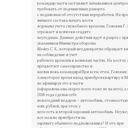
командир части заставляет начальников центро
требовать от подчиненных рапорта
с подписями об отсутствии переработки. На пр
личного состава начать вести
журналы учета служебного времени, Головин Г. 
угрожает и всячески «гадит»
неугодным. Данные действия идут в разрез с п
указаниями Министра обороны
Шойгу С. К., который неоднократно обращает в
на соблюдение и учет
рабочего времени в воинских частях. На местах
процветает самоуправство и
наглая ложь командира!При всем этом, Головин 
А.некоторое время назад приобрел квартиру в М
не афишируя это в части
(оформлена она скорее всего тоже не на него), а 
2018 года сделал себе
новогодний подарок – автомобиль, стоимостью
млн. рублей, при этом у
него есть и второй хороший автомобиль. Неуже
все можно приобрести на
зарплату обычного подполковника? И это при