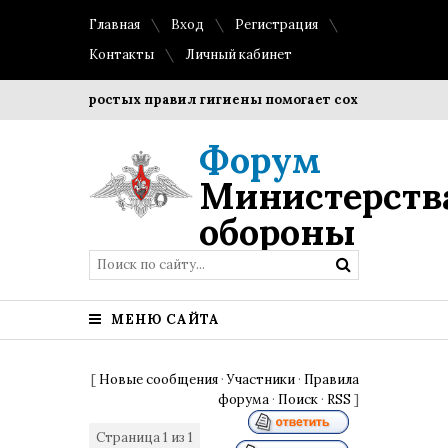
Главная
Вход
Регистрация
Контакты
Личный кабинет
ние простых правил гигиены помогает сохранить прозрачно
Форум
Министерств
обороны
МЕНЮ САЙТА
[
Новые сообщения
·
Участники
·
Правила
форума
·
Поиск
·
RSS
]
Страница
1
из
1