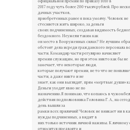
официальной премии по приказу 1010 в
2017 году чуть более 200 тысяч рублей. Про неск
дачных участков,
приобретенных ранее я пока умолчу. Человек не
стесняется жить широко, за деньги
своих подчиненных, создавая видимость бедног
бездомного. Неужели таким как
он место в Вооруженных силах? Не лучшим обр
обстоят дела исреди гражданского персонала в
части. Командир части регулярно начисляет
премии служащим, но при этом никто как бы не
замечает, что некоторые люди,
которые получают премии, не то что не появляю
части, а даже никто и не
знает, как они выглядят, прям «мертвые души» к
Деньги уходят явно не по
назначению.Я понимаю, что копаюсь в чужомбел
действия подполковника Головина Г. А., на сег
день вышли за
рамки всех приличий! Человек не вникает ни в к
нужды подчиненных, а видит в
них только источник личной наживы. К личному 
относится предвзято и