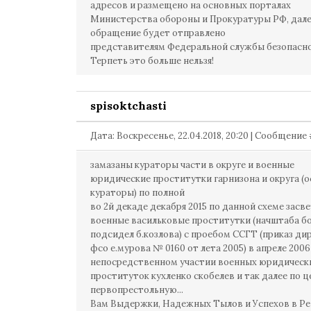
адресов и размещено на основных порталах
Министерства обороны и Прокуратуры РФ, дал
обращение будет отправлено
представителям Федеральной службы безопасно
Терпеть это больше нельзя!
spisoktchasti
Дата: Воскресенье, 22.04.2018, 20:20 | Сообщение
замазаны кураторы части в округе и военные
юридические проститутки гарнизона и округа (
кураторы) по полной
во 2й декаде декабря 2015 по данной схеме засв
военные васильковые проститутки (начштаба б
подсидел б.козлова) с проебом ССГТ (приказ ди
фсо е.мурова № 0160 от лета 2005) в апреле 2006
непосредственном участии военных юридическ
проституток кухленко скобелев и так далее по ц
первопрестольную...
Вам Выдержки, Надежных Тылов и Успехов в Р