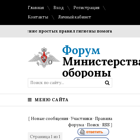
Главная
Вход
Регистрация
Контакты
Личный кабинет
Соблюдение простых правил гигиены помогает сохранить 
Форум
Министерств
обороны
МЕНЮ САЙТА
[
Новые сообщения
·
Участники
·
Правила
форума
·
Поиск
·
RSS
]
Страница
1
из
1