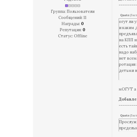
----------
Группа: Пользователи
Quote
(
Гост
Сообщений:
11
огут ли 
Награды:
0
и каким 
Репутация:
0
предъявл
Статус:
Offline
на КПП н
есть тай
надо наб
нет всем
ротация 
детьми н
А как у к
мичман 
мОГУТ а 
Добавле
----------
Quote
(
Гост
Прослужи
предельн