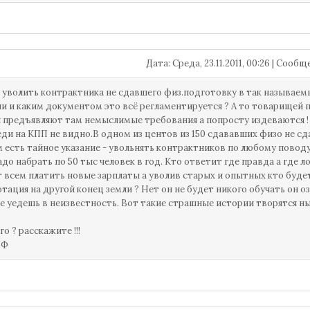
Дата: Среда, 23.11.2011, 00:26 | Сооб
 уволить контрактника не сдавшего физ.подготовку в так называем
и и каким документом это всё регламентируется ? А то товарищей 
 предъявляют там немыслимые требования а попросту издеваются ! Г
еди на КПП не видно.В одном из центов из 150 сдававших физо не сд
м есть тайное указание - увольнять контрактников по любому повод
адо набрать по 50 тыс человек в год. Кто ответит где правда а где л
т всем платить новые зарплаты а уволив старых и опытных кто буд
отация на другой конец земли ? Нет он не будет никого обучать он о
е уедешь в неизвестность. Вот такие страшные истории творятся ны
ого ? расскажите !!!
БФ