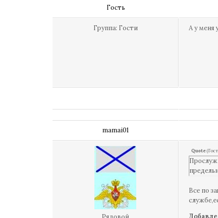
Гость
Группа: Гости
А у меня
mamai01
Quote
(
Гост
Прослужи
предельн
Все по з
службе,е
Добавле
Рядовой