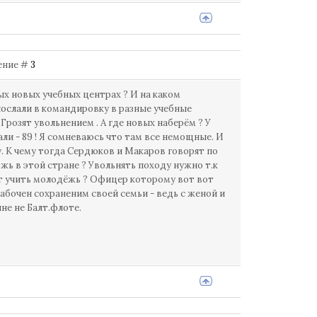
щение #
3
ых новых учебных центрах ? И на каком
послали в командировку в разные учебные
розят увольнением . А где новых наберём ? У
али - 89 ! Я сомневаюсь что там все немощные. И
у. К чему тогда Сердюков и Макаров говорят по
ожь в этой стране ? Увольнять походу нужно т.к
ет учить молодёжь ? Офицер которому вот вот
забочен сохраненим своей семьи - ведь с женой и
не не Балт.флоте.