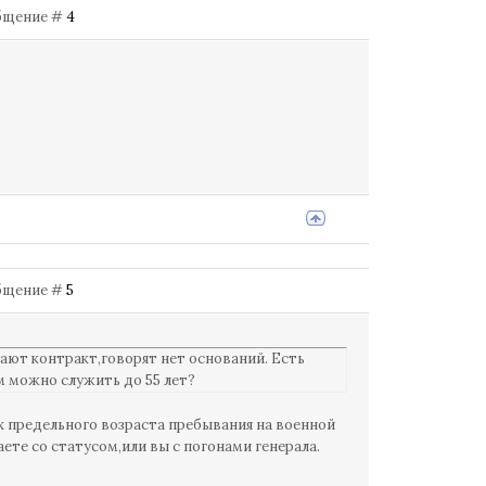
ообщение #
4
ообщение #
5
вают контракт,говорят нет оснований. Есть
м можно служить до 55 лет?
х предельного возраста пребывания на военной
те со статусом,или вы с погонами генерала.