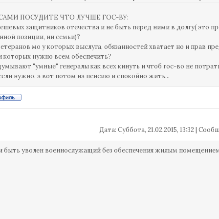
САМИ ПОСУДИТЕ ЧТО ЛУЧШЕ ГОС-ВУ:
дешевых защитников отечества и не быть перед ними в долгу( это п
нной позиции, ни семьи)?
ветеранов мо у которых выслуга, обязанностей хватает но и прав п
и которых нужно всем обеспечить?
думывают "умные" генералы как всех кинуть и чтоб гос-во не потрат
если нужно. а вот потом на пенсию и спокойно жить...
Дата: Суббота, 21.02.2015, 13:32 | Соо
 быть уволен военнослужащий без обеспечения жилым помещение