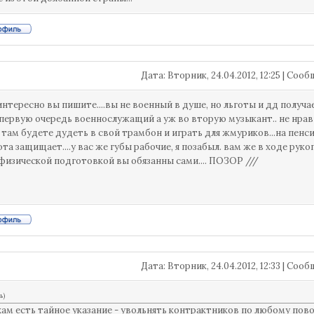
Дата: Вторник, 24.04.2012, 12:25 | Со
 интересно вы пишите....вы не военный в душе, но льготы и дд получ
 первую очередь военнослужащий а уж во вторую музыкант.. не нра
 там будете дудеть в свой трамбон и играть для жмуриков...на пенси
ота защищает....у вас же губы рабочие, я позабыл. вам же в ходе рук
 физической подготовкой вы обязанны сами.... ПОЗОР ///
Дата: Вторник, 24.04.2012, 12:33 | Со
ь
)
хам есть тайное указание - увольнять контрактников по любому пов