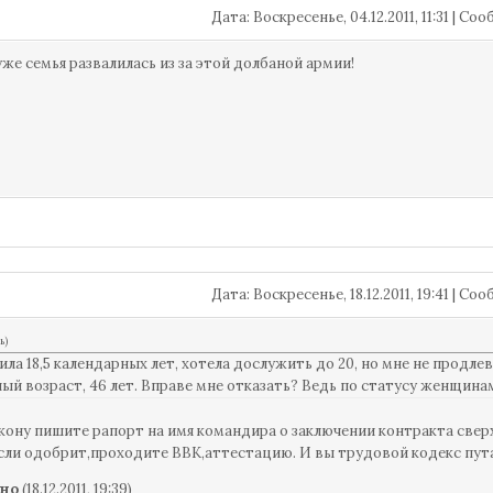
Дата: Воскресенье, 04.12.2011, 11:31 | С
 уже семья развалилась из за этой долбаной армии!
Дата: Воскресенье, 18.12.2011, 19:41 | С
ь
)
ла 18,5 календарных лет, хотела дослужить до 20, но мне не продле
ый возраст, 46 лет. Вправе мне отказать? Ведь по статусу женщина
акону пишите рапорт на имя командира о заключении контракта свер
сли одобрит,проходите ВВК,аттестацию. И вы трудовой кодекс путае
но
(18.12.2011, 19:39)