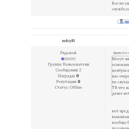
Все по з
службе,е
nekiy81
Рядовой
Quote
(
Гост
Могут ли
Группа: Пользователи
основани
Сообщений:
2
центры и
Награды:
0
нас очер
Репутация:
0
по слуха
Статус:
Offline
ТВ что н
денег не
вот пред
выживани
вообще б
подальше