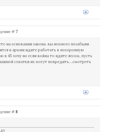
общение #
7
аете на основании закона. вы немного позабыли
вится в армии идите работать в похоронную
ю в 45 хочу но если война то идите лесом, пусть
опашной схватки их могут повредить....смотреть
общение #
8
оду