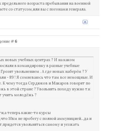
х предельного возраста пребывания на военной
те со статусом,или вы с погонами генерала.
бщение #
6
ых новых учебных центрах ? И на каком
послали в командировку в разные учебные
розят увольнением . А где новых наберём ? У
али - 89 ! Я сомневаюсь что там все немощные. И
у. К чему тогда Сердюков и Макаров говорят по
ожь в этой стране ? Увольнять походу нужно т.к
т учить молодёжь ?
и,а теперь какие-то курсы
что 10км не пробегу с полной аммуницией...да и
ант,придется увольняться самому и уезжать