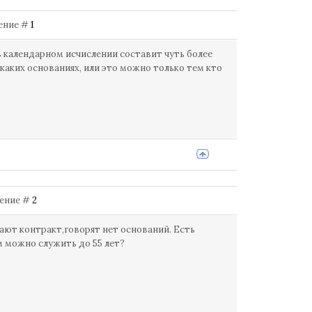
щение #
1
в календарном исчислении составит чуть более
а каких основаниях, или это можно только тем кто
бщение #
2
вают контракт,говорят нет оснований. Есть
м можно служить до 55 лет?