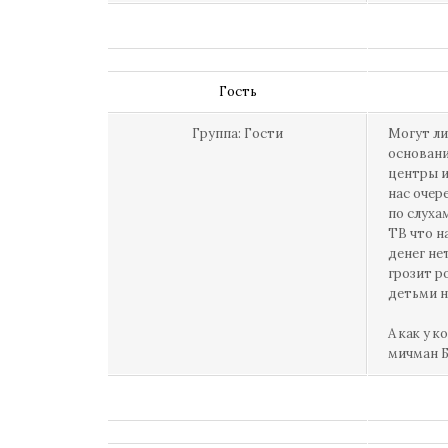
Гость
Группа: Гости
Могут ли
основани
центры и
нас очер
по слуха
ТВ что н
денег не
грозит р
детьми н
А как у к
мичман 