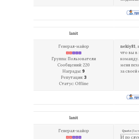
lanit
Генерал-майор
nekiy81
,
что вы в
Группа: Пользователи
команду.
Сообщений:
220
меня пех
Награды:
9
за своей
Репутация:
3
Статус:
Offline
lanit
Генерал-майор
Quote
(
Гост
И по слу