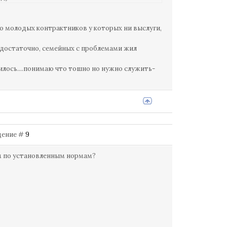
ро молодых контрактников у которых ни выслуги,
редостаточно, семейных с проблемами жил
илось....понимаю что тошно но нужно служить-
бщение #
9
м по установленным нормам?