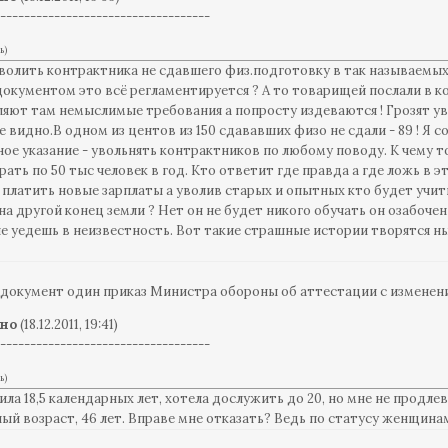
-----------------------------------
ь
)
уволить контрактника не сдавшего физ.подготовку в так называемых
документом это всё регламентируется ? А то товарищей послали в 
яют там немыслимые требования а попросту издеваются ! Грозят уво
е видно.В одном из центов из 150 сдававших физо не сдали - 89 ! Я
ное указание - увольнять контрактников по любому поводу. К чему 
рать по 50 тыс человек в год. Кто ответит где правда а где ложь в э
 платить новые зарплаты а уволив старых и опытных кто будет учи
на другой конец земли ? Нет он не будет никого обучать он озабочен
е уедешь в неизвестность. Вот такие страшные истории творятся ны
ого ? расскажите !!!
БФ
документ один приказ Министра обороны об аттестации с изменен
но
(18.12.2011, 19:41)
-----------------------------------
ь
)
ла 18,5 календарных лет, хотела дослужить до 20, но мне не продле
ый возраст, 46 лет. Вправе мне отказать? Ведь по статусу женщина