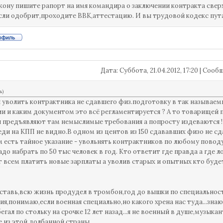
акону пишите рапорт на имя командира о заключении контракта свер
сли одобрит,проходите ВВК,аттестацию. И вы трудовой кодекс путае
Дата: Суббота, 21.04.2012, 17:20 | Соо
ь
)
 уволить контрактника не сдавшего физ.подготовку в так называем
и и каким документом это всё регламентируется ? А то товарищей 
 предъявляют там немыслимые требования а попросту издеваются ! Г
еди на КПП не видно.В одном из центов из 150 сдававших физо не сд
м есть тайное указание - увольнять контрактников по любому повод
адо набрать по 50 тыс человек в год. Кто ответит где правда а где л
т всем платить новые зарплаты а уволив старых и опытных кто буде
ставь,всю жизнь продудел в тромбон,год до вышки по специальност
я,понимаю,если военная специально,но какого хрена нас туда...знаю,
егал по стольку на срочке 12 лет назад...я не военный в душе,музык
 из этой долбанной страны...