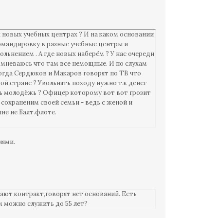
 новых учебных центрах ? И на каком основании
командировку в разные учебные центры и
льнением . А где новых наберём ? У нас очереди
 сомневаюсь что там все немощные. И по слухам
тогда Сердюков и Макаров говорят по ТВ что
той стране ? Увольнять походу нужно т.к денег
ть молодёжь ? Офицер которому вот вот грозит
 сохраненим своей семьи - ведь с женой и
не не Балт.флоте.
иями.
вают контракт,говорят нет оснований. Есть
м можно служить до 55 лет?