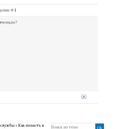
бщение #
1
олченцам?
 службы
»
Как попасть в