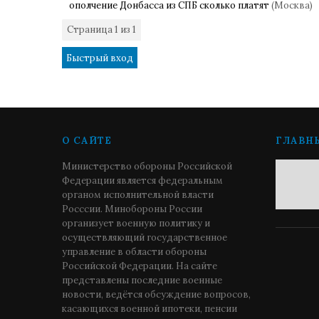
ополчение Донбасса из СПБ сколько платят
(Москва)
Страница
1
из
1
1
О САЙТЕ
ГЛАВН
Министерство обороны Российской
Федерации является федеральным
органом исполнительной власти
Росссии. Минобороны России
организует военную политику и
осуществляющий государственное
управление в области обороны
Российской Федерации. На сайте
представлены последние военные
новости, ведётся обсуждение вопросов,
касающихся военной ипотеки, пенсии