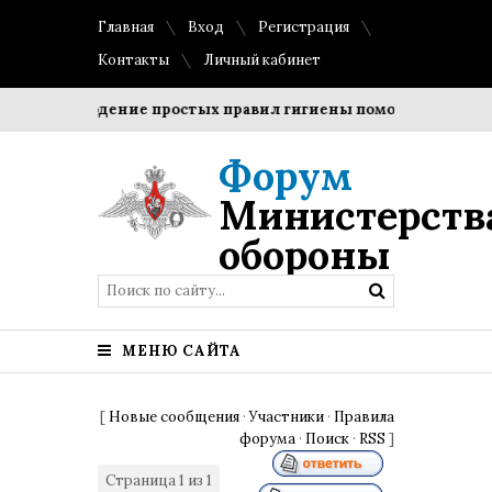
Главная
Вход
Регистрация
Контакты
Личный кабинет
Соблюдение простых правил гигиены помогает сохранить
Форум
Министерств
обороны
МЕНЮ САЙТА
[
Новые сообщения
·
Участники
·
Правила
форума
·
Поиск
·
RSS
]
Страница
1
из
1