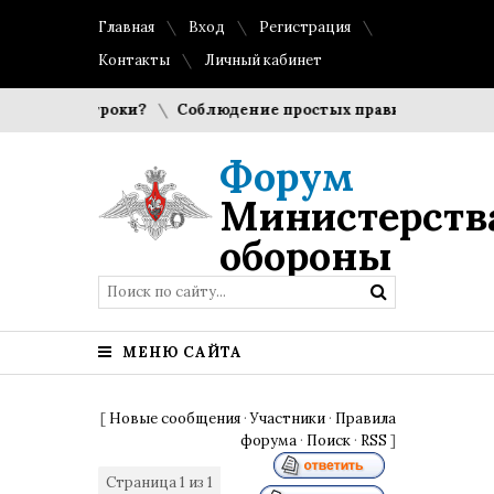
Главная
Вход
Регистрация
Контакты
Личный кабинет
выбирают игроки?
Соблюдение простых правил гигиены пом
Форум
Министерств
обороны
МЕНЮ САЙТА
[
Новые сообщения
·
Участники
·
Правила
форума
·
Поиск
·
RSS
]
Страница
1
из
1