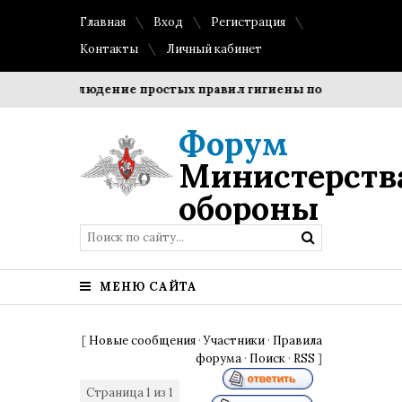
Главная
Вход
Регистрация
Контакты
Личный кабинет
ки?
Соблюдение простых правил гигиены помогает сохран
Форум
Министерств
обороны
МЕНЮ САЙТА
[
Новые сообщения
·
Участники
·
Правила
форума
·
Поиск
·
RSS
]
Страница
1
из
1