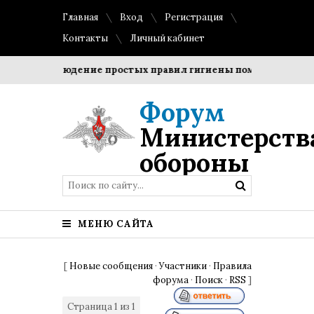
Главная
Вход
Регистрация
Контакты
Личный кабинет
и?
Соблюдение простых правил гигиены помогает сохрани
Форум
Министерств
обороны
МЕНЮ САЙТА
[
Новые сообщения
·
Участники
·
Правила
форума
·
Поиск
·
RSS
]
Страница
1
из
1