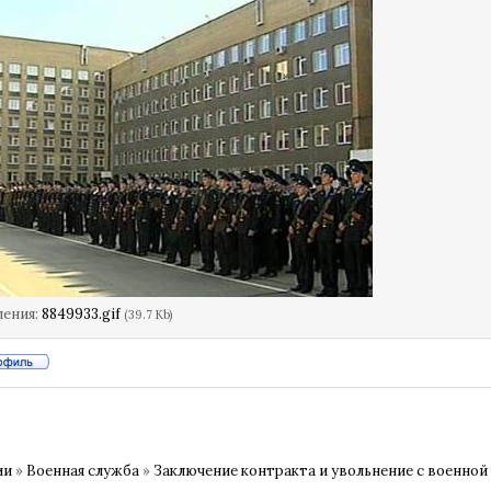
ления:
8849933.gif
(39.7 Kb)
ии
»
Военная служба
»
Заключение контракта и увольнение с военной