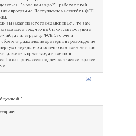
литься - "а оно вам надо?" - работа в этой
олной программе. Поступление на службу в ФСБ
мия.
сли вы заканчиваете гражданский ВУЗ, то вам
заявлением о том, что вы бы хотели поступить
я-нибудь из структур ФСБ. Это очень
о облегчит дальнейшие проверки и прохождение
ервую очередь, если конечно вам повезет и вас
ело даже не в престиже, а в военной
. Но алгоритм ясен: подаете заявление заранее
ме.
Сообщение #
3
ссариат.