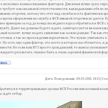
ь несколько взаимосвязанных факторов. Для начал лучше сразу опреде
е требует максимальной ответственности, выкладывания себя по п
никаких отсрочек, потому что этот вид службы и есть фактически ар
а время оформления на службу в ФСБ никакой отсрочки не дается. Е
мо примерно за год до конца последнего курса обратиться в ФСБ с 
службу. Далее вы должны будете ждать, заинтересуются ли вами кака
ный момент, лучше подать заявление как можно раньше. Так как эт
отовки, а так же прохождения нормативов. Это нужно учитывать в п
т. Но есть еще один фактор, это место в котором вы обучаетесь, и д
нности. Но если ваш ВУЗ просто гражданский, то шансы уменьшаются
 ожидаете результата, главное быть в очень хорошей физической фор
Дата: Понедельник, 09.03.2015, 01:13 | 
ратиться в территориальные органы ФСБ России или военный коми
с ждёт отбор.