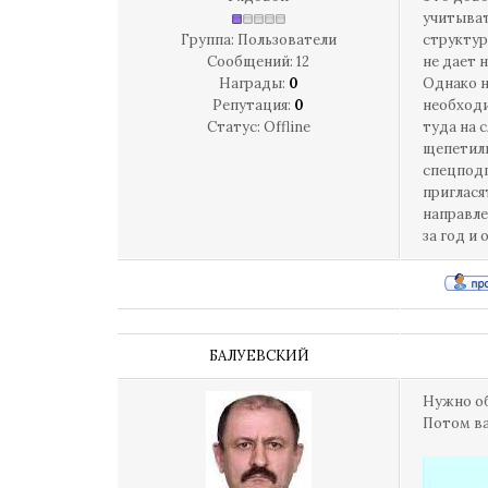
учитыват
Группа: Пользователи
структур
Сообщений:
12
не дает 
Награды:
0
Однако н
Репутация:
0
необходи
Статус:
Offline
туда на 
щепетиль
спецподг
приглася
направле
за год и
БАЛУЕВСКИЙ
Нужно об
Потом ва