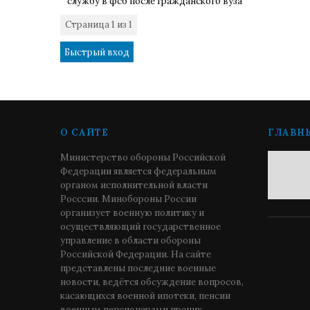
службу в фсб после гражданского вуза
Страница
1
из
1
1
О САЙТЕ
ГЛАВН
Министерство обороны Российской
Федерации является федеральным
органом исполнительной власти
Росссии. Минобороны России
организует военную политику и
осуществляющий государственное
управление в области обороны
Российской Федерации. На сайте
представлены последние военные
новости, ведётся обсуждение вопросов,
касающихся военной ипотеки, пенсии
военным пенсионерами прочих