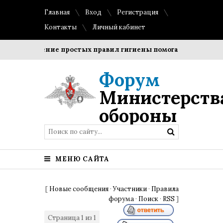
Главная
Вход
Регистрация
Контакты
Личный кабинет
Соблюдение простых правил гигиены помогает сохранить 
Форум
Министерств
обороны
МЕНЮ САЙТА
[
Новые сообщения
·
Участники
·
Правила
форума
·
Поиск
·
RSS
]
Страница
1
из
1