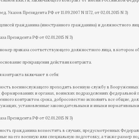
ельной власти, заключающего контракт от имени Российской Федер
в ред. Указов Президента РФ от 11.09.2007 N 1172, от 02.01.2015 N 3)
дписей гражданина (иностранного гражданина) и должностного лиц
каза Президента РФ от 02.01.2015 N 3)
и номер приказа соответствующего должностного лица, в котором об
и основание прекращения действия контракта.
ия контракта включают в себя:
нность военнослужащего проходить военную службу в Вооруженных 
 формированиях и органах, воинских подразделениях федеральной
енного контрактом срока, добросовестно исполнять все общие, до
лужащих, установленные законодательными и иными нормативными
каза Президента РФ от 02.01.2015 N 3)
нность гражданина возместить в случаях, предусмотренных Федера
ные на его военную или специальную подготовку, а также размер 