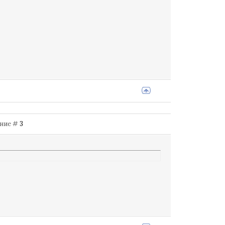
щение #
3