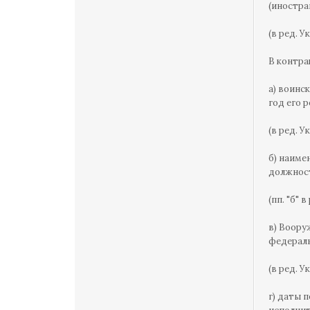
(иностра
(в ред. У
В контра
а) воинс
год его 
(в ред. У
б) наиме
должност
(пп. "б" 
в) Воору
федераль
(в ред. У
г) даты 