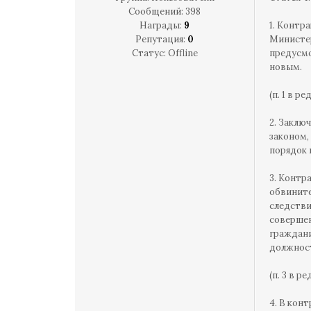
Сообщений:
398
Награды:
9
1. Контр
Репутация:
0
Министер
Статус:
Offline
предусмо
новым.
(п. 1 в р
2. Заклю
законом,
порядок 
3. Контр
обвините
следстви
совершен
граждани
должност
(п. 3 в р
4. В кон