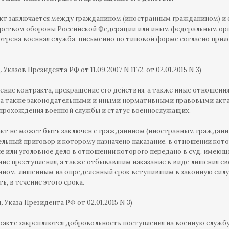
акт заключается между гражданином (иностранным гражданином) и 
ством обороны Российской Федерации или иным федеральным орга
трена военная служба, письменно по типовой форме согласно прил
ед. Указов Президента РФ от 11.09.2007 N 1172, от 02.01.2015 N 3)
чение контракта, прекращение его действия, а также иные отношени
 а также законодательными и иными нормативными правовыми ак
прохождения военной службы и статус военнослужащих.
акт не может быть заключен с гражданином (иностранным граждани
льный приговор и которому назначено наказание, в отношении кот
е или уголовное дело в отношении которого передано в суд, имею
ие преступления, а также отбывавшим наказание в виде лишения св
ном, лишенным на определенный срок вступившим в законную силу
ь, в течение этого срока.
ед. Указа Президента РФ от 02.01.2015 N 3)
тракте закрепляются добровольность поступления на военную службу