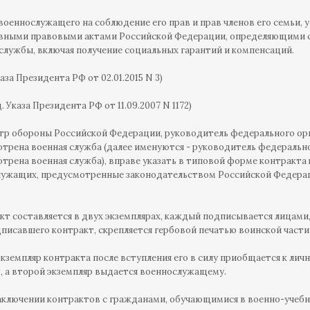
 военнослужащего на соблюдение его прав и прав членов его семьи
вными правовыми актами Российской Федерации, определяющими с
службы, включая получение социальных гарантий и компенсаций.
каза Президента РФ от 02.01.2015 N 3)
ед. Указа Президента РФ от 11.09.2007 N 1172)
тр обороны Российской Федерации, руководитель федерального орг
трена военная служба (далее именуются - руководитель федерально
трена военная служба), вправе указать в типовой форме контракта
ужащих, предусмотренные законодательством Российской Федерац
акт составляется в двух экземплярах, каждый подписывается лицам
дписавшего контракт, скрепляется гербовой печатью воинской части
кземпляр контракта после вступления его в силу приобщается к ли
, а второй экземпляр выдается военнослужащему.
 заключении контрактов с гражданами, обучающимися в военно-учебн