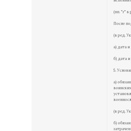
исполнит
(пп. "г" 
После по
(в ред. У
а) дата 
б) дата 
5. Услов
а) обяза
воинских
установл
военнос
(в ред. У
б) обяза
затрачен