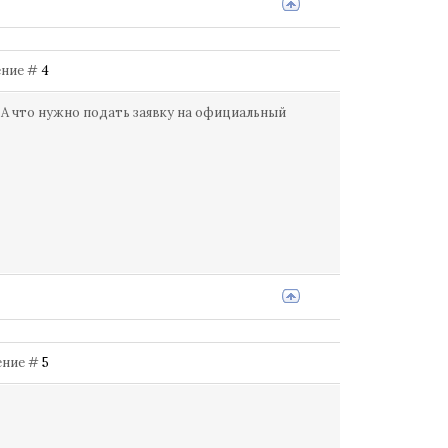
щение #
4
. А что нужно подать заявку на официальный
щение #
5