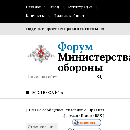
Главная
Вход
Регистрация
Контакты
Личный кабинет
ки?
Соблюдение простых правил гигиены помогает сохран
Форум
Министерств
обороны
МЕНЮ САЙТА
[
Новые сообщения
·
Участники
·
Правила
форума
·
Поиск
·
RSS
]
Страница
1
из
1