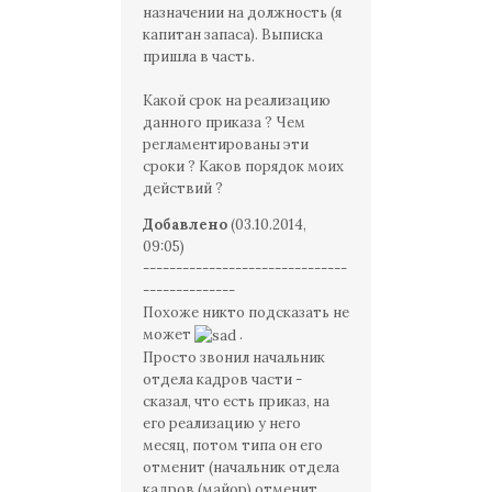
назначении на должность (я
капитан запаса). Выписка
пришла в часть.
Какой срок на реализацию
данного приказа ? Чем
регламентированы эти
сроки ? Каков порядок моих
действий ?
Добавлено
(03.10.2014,
09:05)
-------------------------------
--------------
Похоже никто подсказать не
может
.
Просто звонил начальник
отдела кадров части -
сказал, что есть приказ, на
его реализацию у него
месяц, потом типа он его
отменит (начальник отдела
кадров (майор) отменит