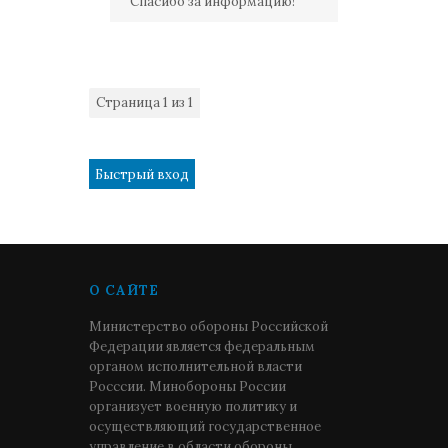
Спасибо за информацию!
Страница
1
из
1
1
О САЙТЕ
Министерство обороны Российской
Федерации является федеральным
органом исполнительной власти
Росссии. Минобороны России
организует военную политику и
осуществляющий государственное
управление в области обороны