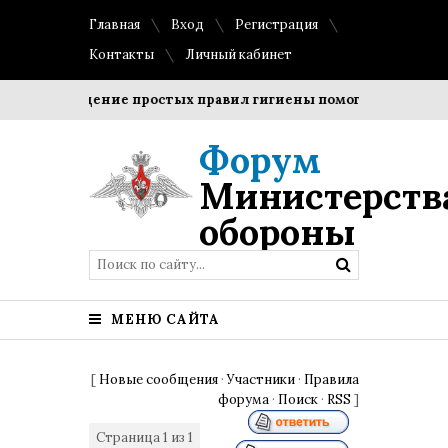
Главная
Вход
Регистрация
Контакты
Личный кабинет
Соблюдение простых правил гигиены помогает сохранить 
Форум
Министерств
обороны
МЕНЮ САЙТА
[
Новые сообщения
·
Участники
·
Правила
форума
·
Поиск
·
RSS
]
Страница
1
из
1