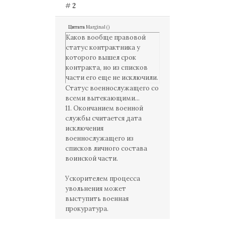
#
2
Цитата
Marginal
(
)
Каков вообще правовой
статус контрактника у
которого вышел срок
контракта, но из списков
части его еще не исключили.
Статус военнослужащего со
всеми вытекающими...
11. Окончанием военной
службы считается дата
исключения
военнослужащего из
списков личного состава
воинской части.
Ускорителем процесса
увольнения может
выступить военная
прокуратура.