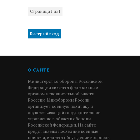
Страница
1
из
1
1
О САЙТЕ
Министерство обороны Российской
Федерации является федеральным
органом исполнительной власти
Росссии. Минобороны России
организует военную политику и
осуществляющий государственное
управление в области обороны
Российской Федерации. На сайте
представлены последние военные
новости, ведётся обсуждение вопросов,