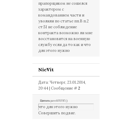
прапорщиком не сошелся
характером с
командованием части и
уволили по статье пп.В п.2
ст.51 не соблюдение
контракта возможно ли мне
восстановится на военную
службу если да то как и что
для этого нужно
NicVit
Дата: Четверг, 23.01.2014,
20:44 | Сообщение #
2
Цитата
pavel070787
(
)
что для этого нужно
Совершить подвиг.