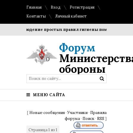
Главная
Вход
Регистрация
Контакты
Личный кабинет
и?
Соблюдение простых правил гигиены помогает сохрани
Форум
Министерств
обороны
МЕНЮ САЙТА
[
Новые сообщения
·
Участники
·
Правила
форума
·
Поиск
·
RSS
]
Страница
1
из
1