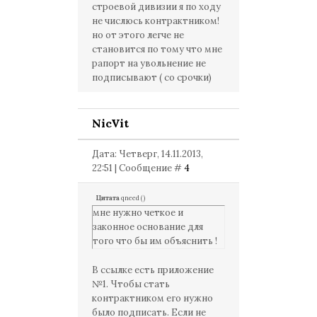
строевой дивизии я по ходу
не числюсь контрактником!
но от этого легче не
становится по тому что мне
рапорт на увольнение не
подписывают ( со срочки)
NicVit
Дата: Четверг, 14.11.2013,
22:51 | Сообщение #
4
Цитата
qneed
(
)
мне нужно четкое и
законное основание для
того что бы им объяснить !
В ссылке есть приложение
№1. Чтобы стать
контрактником его нужно
было подписать. Если не