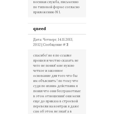
военная служба, письменно
по типовой форме согласно
приложению N 1.
qneed
Дата: Четверг, 14.11.2013,
20:12 | Сообщение #
3
спасибо! но я по ссылке
прошел и честно сказать не
чего не понял! мне нужно
четкое и законное
основание для того что бы
им объяснить ! по тому что
судя по ихним действиям я
понял что они бесграмотные
в этом отношении! они меня
еще до приказа в строевой
перевели на контрак я даже
сам об этом не знал! а в