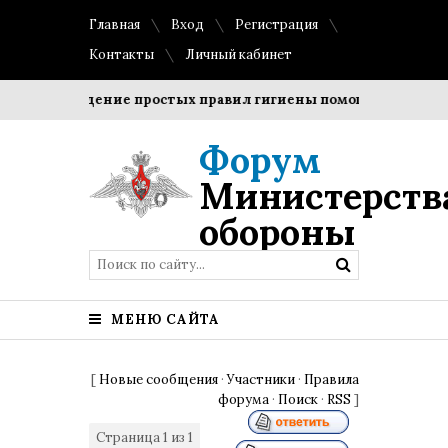
Главная
Вход
Регистрация
Контакты
Личный кабинет
Соблюдение простых правил гигиены помогает сохранить
Форум
Министерств
обороны
МЕНЮ САЙТА
[
Новые сообщения
·
Участники
·
Правила
форума
·
Поиск
·
RSS
]
Страница
1
из
1