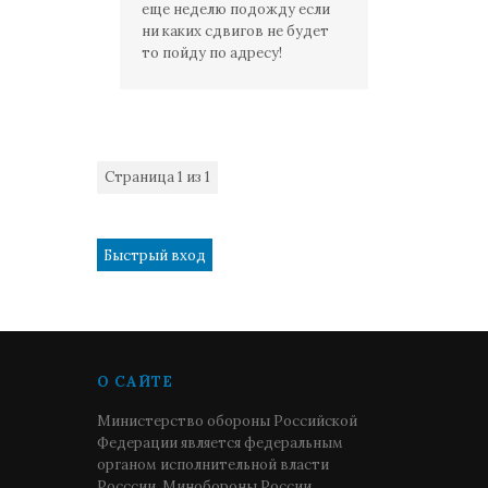
еще неделю подожду если
ни каких сдвигов не будет
то пойду по адресу!
Страница
1
из
1
1
О САЙТЕ
Министерство обороны Российской
Федерации является федеральным
органом исполнительной власти
Росссии. Минобороны России