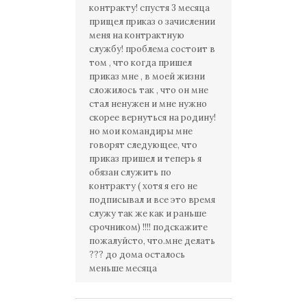
контракту! спустя 3 месяца
прищел приказ о зачислении
меня на контрактную
службу! проблема состоит в
том , что когда пришел
приказ мне , в моей жизни
сложилось так , что он мне
стал ненужен и мне нужно
скорее вернуться на родину!
но мои командиры мне
говорят следующее, что
приказ пришел и теперь я
обязан служить по
контракту ( хотя я его не
подписывал и все это время
служу так же как и раньше
срочником) !!!! подскажите
пожалуйсто, что.мне делать
??? до дома осталось
меньше месяца