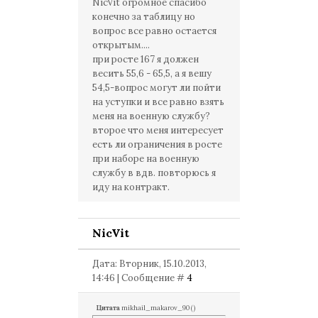
NicVit огромное спасибо
конечно за таблицу но
вопрос все равно остается
открытым....
при росте 167 я должен
весить 55,6 - 65,5, а я вешу
54,5-вопрос могут ли пойти
на уступки и все равно взять
меня на военную службу?
второе что меня интересует
есть ли ограничения в росте
при наборе на военную
службу в вдв. повторюсь я
иду на контракт.
NicVit
Дата: Вторник, 15.10.2013,
14:46 | Сообщение #
4
Цитата
mikhail_makarov_90
(
)