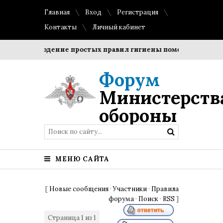
Главная
Вход
Регистрация
Контакты
Личный кабинет
Соблюдение простых правил гигиены помогает сохранить
Форум
Министерств
обороны
МЕНЮ САЙТА
[
Новые сообщения
·
Участники
·
Правила
форума
·
Поиск
·
RSS
]
Страница
1
из
1