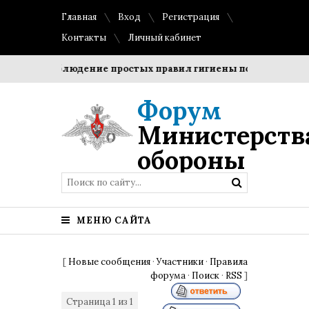
Главная
Вход
Регистрация
Контакты
Личный кабинет
оки?
Соблюдение простых правил гигиены помогает сохран
Форум
Министерств
обороны
МЕНЮ САЙТА
[
Новые сообщения
·
Участники
·
Правила
форума
·
Поиск
·
RSS
]
Страница
1
из
1