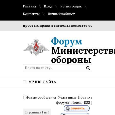
Главная
Вход
Регистрация
Контакты
Личный кабинет
людение простых правил гигиены помогает сохранить прозра
Форум
Министерств
обороны
МЕНЮ САЙТА
[
Новые сообщения
·
Участники
·
Правила
форума
·
Поиск
·
RSS
]
Страница
1
из
1