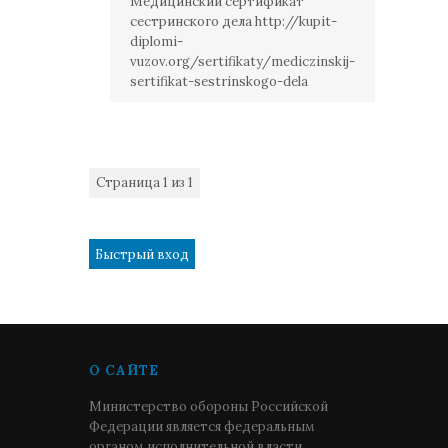
Медицинский сертификат
сестринского дела http://kupit-
diplomi-
vuzov.org/sertifikaty/mediczinskij-
sertifikat-sestrinskogo-dela
Страница
1
из
1
1
О САЙТЕ
Министерство обороны Российской
Федерации является федеральным
органом исполнительной власти