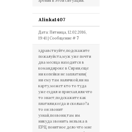
зрения в этой ситуации.
Alinka1407
Дата: Пятница, 12.02.2016,
19:41 | Сообщение #
7
здравствуйте,подскажите
пожалуйста,муж уже почти
два месяца находится в
командироке в Сирии,еще
ни копейки не заплатили(
ни ему там наличкой,ни на
карту,может кто то туда
уже ездил и приехал,или что
то знает,подскажите как
платили,когда и сколько?а
то он звонит
узнай,позвони,там им
никуда звонить нельзя.а в
ЕРЦ понятное дело что мне