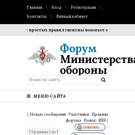
Главная
Вход
Регистрация
Контакты
Личный кабинет
блюдение простых правил гигиены помогает сохранить прозр
Форум
Министерств
обороны
МЕНЮ САЙТА
[
Новые сообщения
·
Участники
·
Правила
форума
·
Поиск
·
RSS
]
Страница
1
из
1