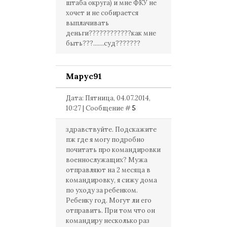
штаба округа) и мне ФКУ не
хочет и не собирается
выплачивать
деньги????????????как мне
быть???.......суд???????
Mapyc91
Дата: Пятница, 04.07.2014,
10:27 | Сообщение #
5
здравствуйте. Подскажите
пж где я могу подробно
почитать про командировки
военнослужащих? Мужа
отправляют на 2 месяца в
командировку, я сижу дома
по уходу за ребенком.
Ребенку год. Могут ли его
отправить. При том что он
командиру несколько раз