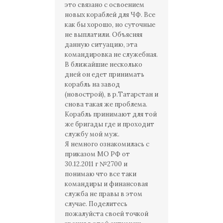
это связано с освоением
новых кораблей для ЧФ. Все
как бы хорошо, но суточные
не выплатили. Объясняя
данную ситуацию, эта
командировка не служебная.
В ближайшие несколько
дней он едет принимать
корабль на завод
(новострой), в р.Татарстан и
снова такая же проблема.
Корабль принимают для той
же бригады где и проходит
службу мой муж.
Я немного ознакомилась с
приказом МО РФ от
30.12.2011 г №2700 и
понимаю что все таки
командиры и финансовая
служба не правы в этом
случае. Поделитесь
пожалуйста своей точкой