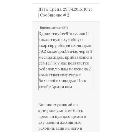
Дата: Среда, 29.04.2015, 10:23
| Сообщение #
2
Цитата
маруся4496
(
)
Здравствуйте!Получили 1-
комнатную служебную
квартиру,общей площадью
39,2 кв.метра.Сейчас через 3
месяца ждем прибавления в
семье,Т.к у нас появляется
ребенок,то нам положена 2-
комнатная квартира с
большей площадью.Но в
штабе Армии нам
отказывают,говоря-что мы
обеспечены жильем
уже.Подскажите
Военнослужащий по
пожалуйста имеем ли мы
контракту может быть
право на получение 2-
признан нуждающимся в
комнатной квартиры в
улучшении жилищных
связи с рождением ребенка?
условий, если на него и