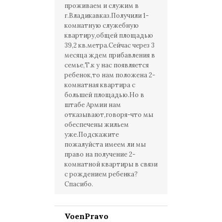
проживаем и служим в
г.Владикавказ.Получили 1-
комнатную служебную
квартиру,общей площадью
39,2 кв.метра.Сейчас через 3
месяца ждем прибавления в
семье,Т.к у нас появляется
ребенок,то нам положена 2-
комнатная квартира с
большей площадью.Но в
штабе Армии нам
отказывают,говоря-что мы
обеспечены жильем
уже.Подскажите
пожалуйста имеем ли мы
право на получение 2-
комнатной квартиры в связи
с рождением ребенка?
Спасибо.
VoenPravo