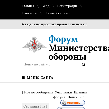
Главная
Вход
Регистрация
Контакты
Личный кабинет
оки?
Соблюдение простых правил гигиены помогает сохра
Форум
Министерств
обороны
МЕНЮ САЙТА
[
Новые сообщения
·
Участники
·
Правила
форума
·
Поиск
·
RSS
]
Страница
1
из
1