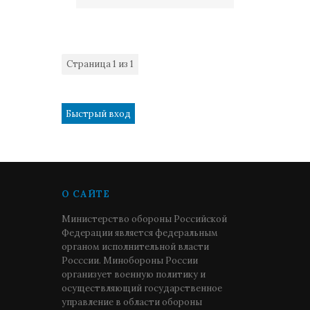
Страница
1
из
1
1
О САЙТЕ
Министерство обороны Российской
Федерации является федеральным
органом исполнительной власти
Росссии. Минобороны России
организует военную политику и
осуществляющий государственное
управление в области обороны