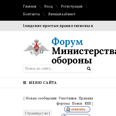
Главная
Вход
Регистрация
Контакты
Личный кабинет
оки?
Соблюдение простых правил гигиены помогает сохра
Форум
Министерств
обороны
МЕНЮ САЙТА
[
Новые сообщения
·
Участники
·
Правила
форума
·
Поиск
·
RSS
]
Страница
1
из
1