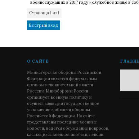
военнослужащих в 2017 году
»
служебное жильё в со
Страница
1
из
1
1
О САЙТЕ
ГЛАВН
Министерство обороны Российской
Федерации является федеральным
органом исполнительной власти
Росссии. Минобороны России
организует военную политику и
осуществляющий государственное
управление в области обороны
Российской Федерации. На сайте
представлены последние военные
новости, ведётся обсуждение вопросов,
касающихся военной ипотеки, пенсии