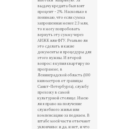
ипотеки" напрямую. За
выдачу кредита был взят
процент - 2%. Насколько я
понимаю, что если сумма
запрошенная менее 2.3 млн,
то я могу попробовать
вернуть эту сумму через
АИЖК или ФГУ. Реально ли
это сделать и какие
документы и процедуры для
этого нужны. И второй
вопрос: я купил квартиру по
программе, в
Ленинградской область (100
километров от границы
Санкт-Петербурга), службу
прохожу в самой
культурной столице. Имею
ли я право на получение
служебного жилья или
компенсацию за поднаем. В
штабе моей части отвечают
уклончиво: и да, и нет, и что