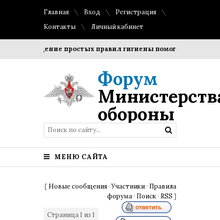
Главная
Вход
Регистрация
Контакты
Личный кабинет
Соблюдение простых правил гигиены помогает сохранить 
Форум
Министерств
обороны
МЕНЮ САЙТА
[
Новые сообщения
·
Участники
·
Правила
форума
·
Поиск
·
RSS
]
Страница
1
из
1