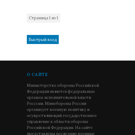
Страница
1
из
1
1
О САЙТЕ
Министерство обороны Российской
Федерации является федеральным
органом исполнительной власти
Росссии. Минобороны России
организует военную политику и
осуществляющий государственное
управление в области обороны
Российской Федерации. На сайте
представлены последние военные