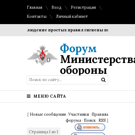
Главная
Вход
Регистрация
Контакты
Личный кабинет
оки?
Соблюдение простых правил гигиены помогает сохран
Форум
Министерств
обороны
МЕНЮ САЙТА
[
Новые сообщения
·
Участники
·
Правила
форума
·
Поиск
·
RSS
]
Страница
1
из
1