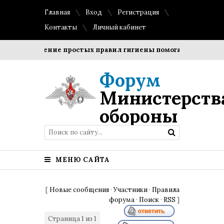
Главная
Вход
Регистрация
Контакты
Личный кабинет
Соблюдение простых правил гигиены помогает сохранить п
Форум
Министерств
обороны
МЕНЮ САЙТА
[
Новые сообщения
·
Участники
·
Правила
форума
·
Поиск
·
RSS
]
Страница
1
из
1