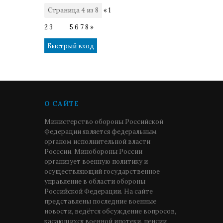
Страница
4
из
8
«
1
2
3
4
5
6
7
8
»
О САЙТЕ
Министерство обороны Российской
Федерации является федеральным
органом исполнительной власти
Росссии. Минобороны России
организует военную политику и
осуществляющий государственное
управление в области обороны
Российской Федерации. На сайте
представлены последние военные
новости, ведётся обсуждение вопросов,
касающихся военной ипотеки, пенсии