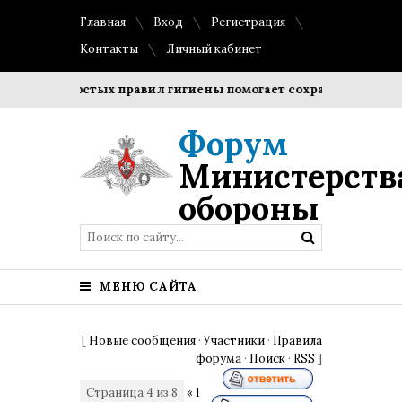
Главная
Вход
Регистрация
Контакты
Личный кабинет
е простых правил гигиены помогает сохранить прозрачность
Форум
Министерств
обороны
МЕНЮ САЙТА
[
Новые сообщения
·
Участники
·
Правила
форума
·
Поиск
·
RSS
]
Страница
4
из
8
«
1