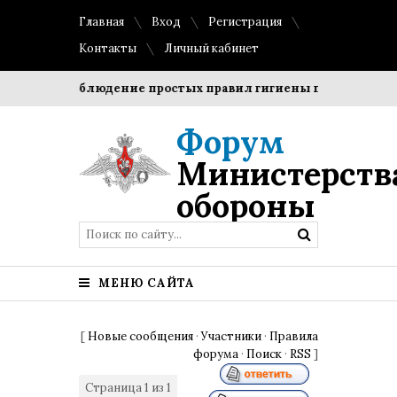
Главная
Вход
Регистрация
Контакты
Личный кабинет
роки?
Соблюдение простых правил гигиены помогает сохр
Форум
Министерств
обороны
МЕНЮ САЙТА
[
Новые сообщения
·
Участники
·
Правила
форума
·
Поиск
·
RSS
]
Страница
1
из
1