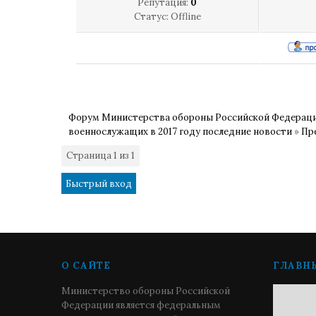
Репутация:
0
Статус:
Offline
Форум Министерства обороны Российской Федерац
военнослужащих в 2017 году последние новости
»
Пр
Страница
1
из
1
1
О САЙТЕ
ГЛАВН
Министерство обороны Российской
Федерации является федеральным