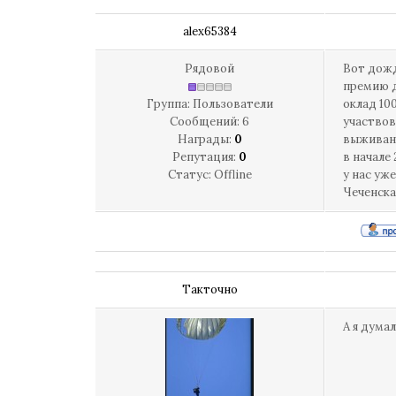
alex65384
Рядовой
Вот дожд
премию д
Группа: Пользователи
оклад 10
Сообщений:
6
участвов
Награды:
0
выживани
Репутация:
0
в начале
Статус:
Offline
у нас уж
Чеченска
Такточно
А я думал 