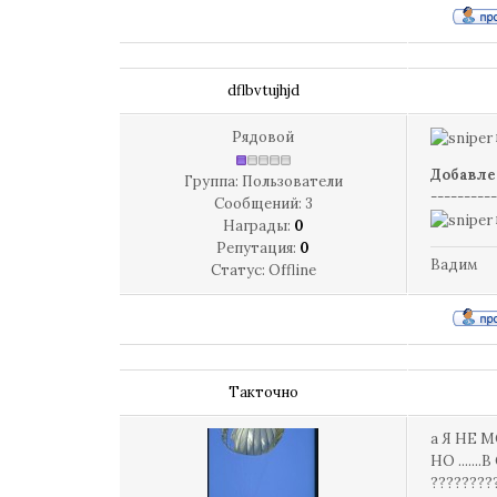
dflbvtujhjd
Рядовой
Добавле
Группа: Пользователи
----------
Сообщений:
3
Награды:
0
Репутация:
0
Вадим
Статус:
Offline
Такточно
а Я НЕ 
НО ....
????????