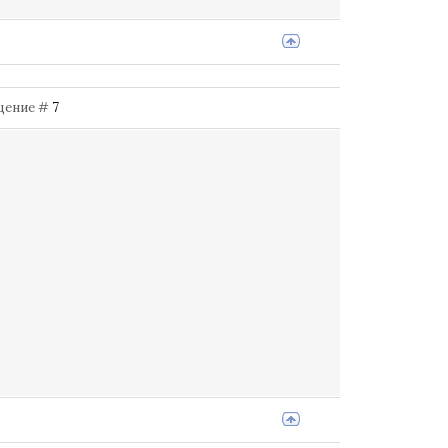
бщение #
7