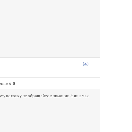
щение #
6
 эту колонку не обращайте внимания .фины так