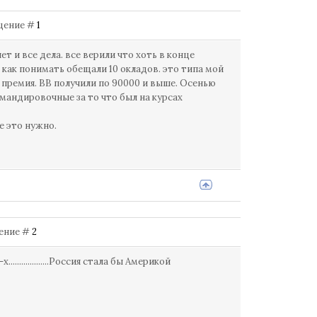
общение #
1
т и все дела. все верили что хоть в конце
 как понимать обещали 10 окладов. это типа мой
я премия. ВВ получили по 90000 и выше. Осенью
омандировочные за то что был на курсах
е это нужно.
щение #
2
..................Россия стала бы Америкой