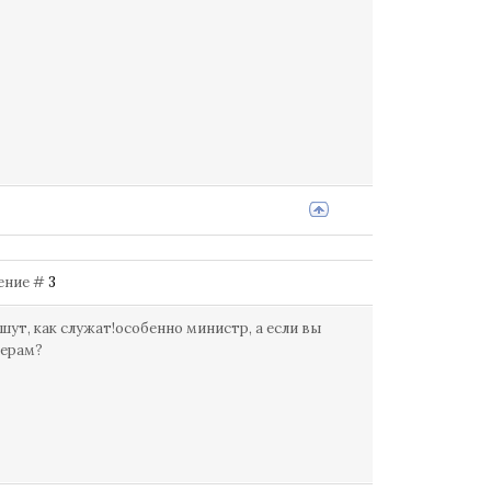
щение #
3
ишут, как служат!особенно министр, а если вы
церам?