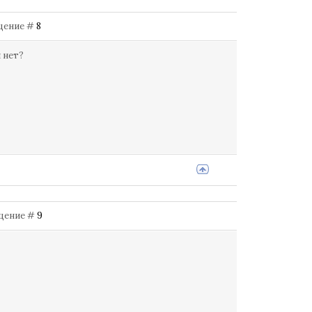
бщение #
8
 нет?
общение #
9