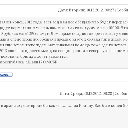
Дата: Вторник, 18.12.2012, 00:27 | Со
ались конец 2012 года! весь год нам все обещали что будет перерасче
адут нормально. А теперь нам сказали что получим мы по 10000. Это
00 руб. так еще 13% снимут. Дома даже стыдно говорить какая у мен
али в спецоперациях обещали премию за это 2 оклада так и ждем, к
я еще летом тоже ждем. материальная помощь тоже где то летает.
 2013 снова ожидается выезд на спецоперации а теперь уже нафиг мн
е половины бригады хочет уволиться.
я республика, г.Шали 17 ОМСБР
Дата: Среда, 26.12.2012, 09:28 | Сооб
в армии служат вроде бы как то ...............за Родину. Вас бы в конец 90-х.