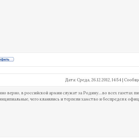
Дата: Среда, 26.12.2012, 14:54 | Сооб
но верно, в российской армии служат за Родину....во всех газетах п
инципиальные, чего кланялись и терпели хамство и беспредел к офи