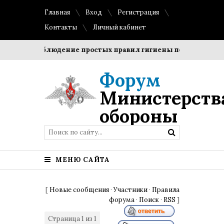
Главная
Вход
Регистрация
Контакты
Личный кабинет
оки?
Соблюдение простых правил гигиены помогает сохра
Форум
Министерств
обороны
МЕНЮ САЙТА
[
Новые сообщения
·
Участники
·
Правила
форума
·
Поиск
·
RSS
]
Страница
1
из
1